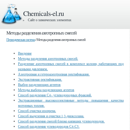
Chemicals-el.ru
» Сайт о химических элементах
Методы разделения азеотропных смесей
Периодическая система
/ Методы разделения азеотропных смесей
Введение
Методы разделения азеотропных смесей.
Разделение азеотропных смесей в комплексе колонн, работающих под
разными давлением.
Азеотропная и гетероазеотропная ректификация.
Экстрактивная ректификация.
Выбор разделяющих агентов
Методы выбора разделяющих агентов
Способ разделения С4– углеводородных фракций.
Экстракционные высокоселективные методы повышения качества
моторных топлив.
Способ очистки изопрена.
Способ выделения и очистки 1,3-диоксолана.
Способ разделения смесей близко кипящих углеводородов.
Способ разделения углеводородов С4-С5.