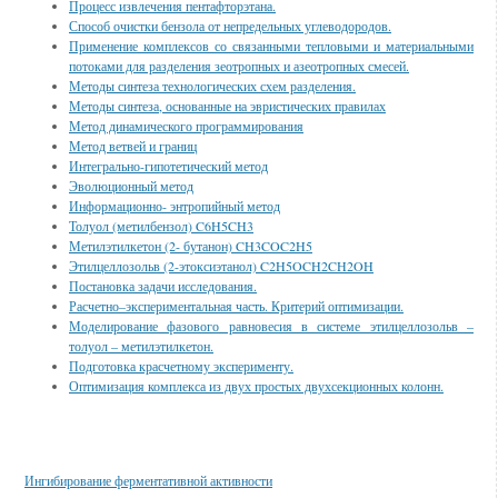
Процесс извлечения пентафторэтана.
Способ очистки бензола от непредельных углеводородов.
Применение комплексов со связанными тепловыми и материальными
потоками для разделения зеотропных и азеотропных смесей.
Методы синтеза технологических схем разделения.
Методы синтеза, основанные на эвристических правилах
Метод динамического программирования
Метод ветвей и границ
Интегрально-гипотетический метод
Эволюционный метод
Информационно- энтропийный метод
Толуол (метилбензол) C6H5CH3
Метилэтилкетон (2- бутанон) CH3COC2H5
Этилцеллозольв (2-этоксиэтанол) C2H5OCH2CH2OH
Постановка задачи исследования.
Расчетно–экспериментальная часть. Критерий оптимизации.
Моделирование фазового равновесия в системе этилцеллозольв –
толуол – метилэтилкетон.
Подготовка красчетному эксперименту.
Оптимизация комплекса из двух простых двухсекционных колонн.
Смотрите также
Ингибирование ферментативной активности