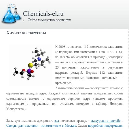
Chemicals-el.ru
» Сайт о химических элементах
Химические элементы
К 2008 г. известно 117 химических элементов
(с порядковыми номерами с 1 по 116 и 118),
из них 94 обнаружены в природе (некоторые
— лишь в следовых количествах), остальные
23 получены искусственно в результате
ядерных реакций. Первые 112 элементов
имеют постоянные названия, остальные —
временные.
Химический элемнт — совокупность атомов с
одинаковым зарядом ядра. Каждый химический элемент представляет собой
совокупность атомов с одинаковым зарядом ядра (числом протонов,
одинаковым с порядковым, или атомным, номером в таблице Дмитрия
Менделеева,).
Залы для выставок: арендовать
зал
почасовая аренда. .
экскурсии в паттайе
.
Стенды для выставки - изготовление в Москве.
Самая
подробная информация