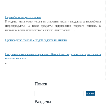
Смотрите также
Переработка жидкого топлива
К жидким химическим топливам относятся нефть и продукты ее переработки
(нефтепродукты), а также продукты гидрирования твердого топлива. В
настоящее время практическое значение имеют только н ...
Производство этанола методом гидратации этилена
...
Получение алканов,алкенов,алкинов. Важнейшие представители. применение в
промышленности
...
Поиск
Разделы