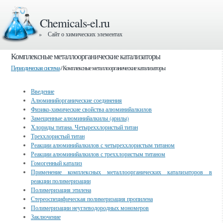
Chemicals-el.ru
» Сайт о химических элементах
Комплексные металлоорганические катализаторы
Периодическая система
/ Комплексные металлоорганические катализаторы
Введение
Алюминийорганические соединения
Физико-химические свойства алюминийалкилов
Замещенные алюминийалкилы (арилы)
Хлориды титана. Четыреххлористый титан
Треххлористый титан
Реакции алюминийалкилов с четыреххлористым титаном
Реакции алюминийалкилов с треххлористым титаном
Гомогенный катализ
Применение комплексных металлоорганических катализаторов в
реакции полимеризации
Полимеризация этилена
Стереоспецифическая полимеризация пропилена
Полимеризации неуглеводородных мономеров
Заключение