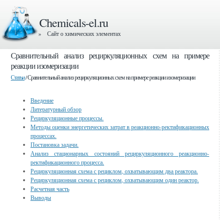
Chemicals-el.ru
» Сайт о химических элементах
Сравнительный анализ рециркуляционных схем на примере
реакции изомеризации
Статьи
/ Сравнительный анализ рециркуляционных схем на примере реакции изомеризации
Введение
Литературный обзор
Рециркуляционные процессы.
Методы оценки энергетических затрат в реакционно-ректификационных
процессах.
Постановка задачи.
Анализ стационарных состояний рециркуляционного реакционно-
ректификационного процесса.
Рециркуляционная схема с рециклом, охватывающим два реактора.
Рециркуляционная схема с рециклом, охватывающим один реактор.
Расчетная часть
Выводы