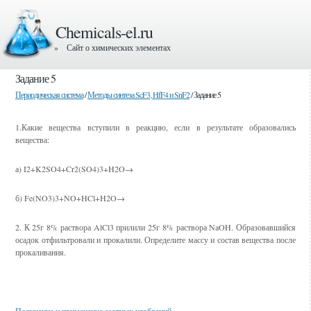
Chemicals-el.ru
» Сайт о химических элементах
Задание 5
Периодическая система
/
Методы синтеза ScF3, HfF4 и SnF2
/ Задание 5
1.Какие вещества вступили в реакцию, если в результате образовались
вещества:
а) I2+K2SO4+Cr2(SO4)3+H2O→
б) Fe(NO3)3+NO+HCl+H2O→
2. К 25г 8% раствора AlCl3 прилили 25г 8% раствора NaOH. Образовавшийся
осадок отфильтровали и прокалили. Определите массу и состав вещества после
прокаливания.
Смотрите также