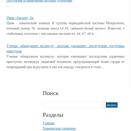
Получение и применение азотных удобрений
...
Цинк (Zincum), Zn
Цинк - химический элемент II группы периодической системы Менделеева;
атомный номер 30, атомная масса 65,38, синевато-белый металл. Известно 5
стабильных изотопов с массовыми числами 64, 66, 67, 68 и ...
Ученые обнаружили молекулу, которая уменьшает последствия сердечных
приступов
Ученые обнаружили молекулу, которая уменьшает последствия сердечных
приступов, активируя защитный механизм, предохраняющий ткани сердца от
повреждений при недостатке в них кислорода, говорится в стать ...
Поиск
Разделы
Главная
Химические элементы