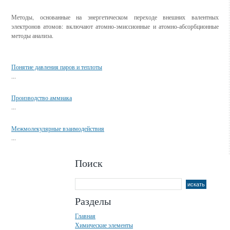
Методы, основанные на энергетическом переходе внешних валентных
электронов атомов: включают атомно-эмиссионные и атомно-абсорбционные
методы анализа.
Смотрите также
Понятие давления паров и теплоты
...
Производство аммиака
...
Межмолекулярные взаимодействия
...
Поиск
Разделы
Главная
Химические элементы