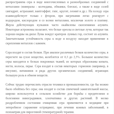
распространена сера в виде многочисленных и разнообразных соединений с
металлами (минералы - колчеданы, обманки, блески), а также в виде солей
(ангидрит, астраханит, вантгоффит, гипс, кругит, леонит и др.). На холоду сера
взаимодействует только с фтором, при нагревании легко реагирует с
водородом, кислородом и со всеми металлами, исключая золото и платину.
Жерла действующих вулканов часто окаймлены скоплениями алунита.
Некоторые астрономы полагают, что белые ореолы и светлые лучи, которые так
хорошо видны на диске Луны вокруг кратеров лунных гор, состоят из алунита.
Замечательная устойчивость серы к воде и воздуху находит применение в
скреплении металлов с камнем.
Сера входит в состав белков. При анализе различных белков количество серы, в
пересчете на сухое вещество, колеблется от 0,3 до 2,5%. Большое количество
серы находится в белках покровных тканей, из которых образованы копыта,
ногти, волосы, перья. Сера входит в состав некоторых гормонов (например, в
инсулин), витаминов и ряда других органических соединений, играющих
большую роль в обмене веществ.
Сейчас трудно перечислить отрасли техники и промышленности, где бы можно
было обойтись без серы; она входит в состав спичечной зажигательной массы,
широко используется в сельском хозяйстве для борьбы с вредителями и
болезнями виноградников, хлопчатника и других растений. В мелко
раздробленном состоянии очищенная сера применяется в медицине при
энтеробиозе (заражение острицами), при лечении кожных заболеваний, в
психиатрии для пирогенной (температурной) терапии.