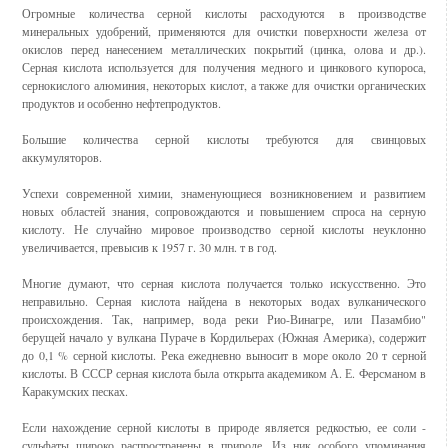
Огромные количества серной кислоты расходуются в производстве
минеральных удобрений, применяются для очистки поверхности железа от
окислов перед нанесением металлических покрытий (цинка, олова и др.).
Серная кислота используется для получения медного и цинкового купороса,
сернокислого алюминия, некоторых кислот, а также для очистки органических
продуктов и особенно нефтепродуктов.
Большие количества серной кислоты требуются для свинцовых
аккумуляторов.
Успехи современной химии, знаменующиеся возникновением и развитием
новых областей знания, сопровождаются и повышением спроса на серную
кислоту. Не случайно мировое производство серной кислоты неуклонно
увеличивается, превысив к 1957 г. 30 млн. т в год.
Многие думают, что серная кислота получается только искусственно. Это
неправильно. Серная кислота найдена в некоторых водах вулканического
происхождения. Так, например, вода реки Рио-Винагре, или Пазамбио"
берущей начало у вулкана Пураче в Кордильерах (Южная Америка), содержит
до 0,1 % серной кислоты. Река ежедневно выносит в море около 20 т серной
кислоты. В СССР серная кислота была открыта академиком А. Е. Ферсманом в
Каракумских песках.
Если нахождение серной кислоты в природе является редкостью, ее соли -
сульфаты широко распространены в природе. Из ник особого упоминания