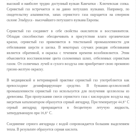
высокий и наиболее трудно доступный вулкан Камчатки - Ключевская сопка.
Сернистый газ встречается и на давно потухших вулканах. Например, по
свидетельству альпинистов, запах сернистого газа ощущается на северном
склоне Эльбруса - высочайшего потухшего вулкана Европы.
Сернистый газ соединяет в себе свойства окислителя и восстановителя.
Обладая способностью обесцвечивать в присутствии влаги органические
краски, сернистый газ применяется в текстильной промышленности для
отбеливания шерсти и шелка. В некоторых случаях реакция отбеливания
является обратимой, и окраска с течением времени возобновляется. Этим
объясняется восстановление цвета соломенных шляп, отбеленных сернистым
газом. От солнечных лучей и сухого воздуха они приобретают свою прежнюю
грязно-желтую окраску.
В медицинской и ветеринарной практике сернистый газ употребляется как
превосходное дезинфицирующее средство. В бумажно-целлюлозной
промышленности сернистый газ используется для получения целлюлозы из
древесины. При пропускании смеси сернистого газа с кислородом воздуха над
нагретым катализатором образуется серный ангидрид. При температуре 44,8° С
серный ангидрид превращается в бесцветную летучую жидкость,
затвердевающую при 16,8° С.
Соединение серного ангидрида с водой сопровождается большим выделением
тепла. В результате образуется серная кислота.