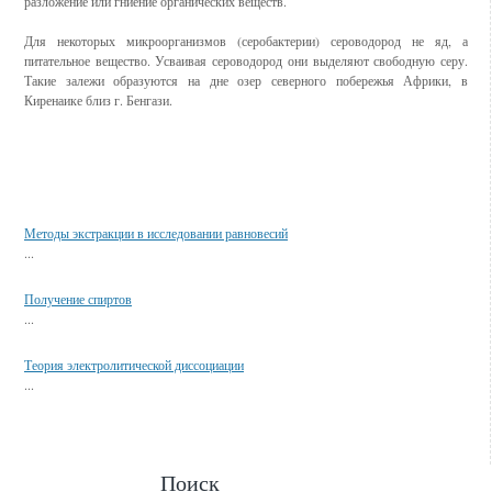
разложение или гниение органических веществ.
Для некоторых микроорганизмов (серобактерии) сероводород не яд, а
питательное вещество. Усваивая сероводород они выделяют свободную серу.
Такие залежи образуются на дне озер северного побережья Африки, в
Киренаике близ г. Бенгази.
Смотрите также
Методы экстракции в исследовании равновесий
...
Получение спиртов
...
Теория электролитической диссоциации
...
Поиск