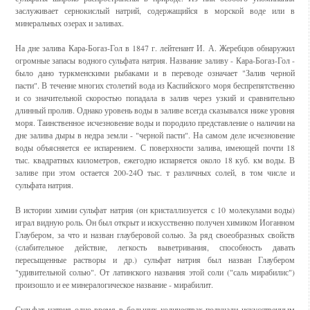
заслуживает сернокислый натрий, содержащийся в морской воде или в
минеральных озерах и заливах.
На дне залива Кара-Богаз-Гол в 1847 г. лейтенант И. А. Жеребцов обнаружил
огромные запасы водного сульфата натрия. Название заливу - Кара-Богаз-Гол -
было дано туркменскими рыбаками и в переводе означает "Залив черной
паcти". В течение многих столетий вода из Каспийского моря беспрепятственно
и со значительной скоростью попадала в залив через узкий и сравнительно
длинный пролив. Однако уровень воды в заливе всегда сказывался ниже уровня
моря. Таинственное исчезновение воды и породило представление о наличии на
дне залива дыры в недра земли - "черной пасти". На самом деле исчезновение
воды объясняется ее испарением. С поверхности залива, имеющей почти 18
тыс. квадратных километров, ежегодно испаряется около 18 куб. км воды. В
заливе при этом остается 200-24О тыс. т различных солей, в том числе и
сульфата натрия.
В истории химии сульфат натрия (он кристаллизуется с 10 молекулами воды)
играл видную роль. Он был открыт и искусственно получен химиком Иоганном
Глаубером, за что и назван глауберовой солью. За ряд своеобразных свойств
(слабительное действие, легкость выветривания, способность давать
пересыщенные растворы и др.) сульфат натрия был назван Глаубером
"удивительной солью". От латинского названия этой соли ("саль мирабилис")
произошло и ее минералогическое название - мирабилит.
Сульфат натрия одно время в больших количествах получали искусственным