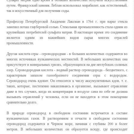
путем. Французский химник Леблан использовал мирабилит, как естественный,
так и искусственный для получения соды.
Профессор Петербургской Академии Лаксман в 1764 г. при варке стекла
заменил поташ глауберовой солью. Стекольная промышленность стала одним из
крупнейших потребителей сульфата натрия. В настоящее время это соединение
является одним из важнейших видов сырья многих отраслей
промышленности.
Другая кислота серы - сероводородная - в больших количествах содержится во
многих источниках вулканических местностей. В небольших количествах она
присутствует в минеральных грязях, образующихся на дне неглубоких соляных
озер. Сероводородная кислота - водный раствор сероводорода - бесцветного, с
характерным запахом газообразного соединения серы с водородом.
Сероводород очень ядовит. Он относится к числу аккумулятивных ядов, т. е.
таких, которые, постепенно накапливаясь в организме, вызывают отравление
даже в тех случаях, когда их концентрация в воздухе сама по себе не должна
вызывать отравлений у человека, если он не находится в этом помещении
сравнительно долго.
В природе сероводород в свободном состоянии встречается в составе
вулканических газов. В растворенном и отчасти в свободном состоянии
сероводород содержится в Черном море, начиная с глубины 200 и более
метров. В небольших количествах он образуется всюду, где происходит