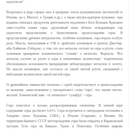
одолели их".
Встречаясь в виде серных жил в трещинах земли вулканических местностей (в
Италии, на о. Милосе, в Греции и др.), а также внутри кратеров вулканов, сера
издавна считалась продуктом деятельности подземного бога Вулкана. Красивое
сине-голубое пламя серы, удушливый запах вблизи огнедышащих гор
укрепляли представление о божественном происхождении серы. В
представлении древних натуралистов, особенно алхимиков, сера играла особую
роль. Мысль, высказанная в VIII в. арабским алхимиком и врачом Джа-бир-
ибн-Хайяном (Гебером), о том, что все металлы состоят из серы и ртути, стала
основным принципом алхимического "учения" о металлах. Формула: "Все
металлы состоят из ртути и серы в изменчивых количествах" теоретически
обосновывала возможность превращения неблагородных металлов в золото.
По мысли алхимиков, оно состояло из самой чистой ртути, смешанной с
небольшим количеством самой чистой серы.
О древнейшем знакомстве человека с серой свидетельствует и происхождение
ее названия, заимствованное у санскритского слова "сира", что значит светло-
желтый. Химический знак - от латинского "сульфур" - сера.
Сера относится к весьма распространенным элементам. В земной коре
содержание серы достигает 0,03%. Сера встречается в самородном состоянии в
Америке (штат Луизиана, США), в Италии (Сицилия), в Японии. На
территории бывшего СССР месторождения серы были открыты в Каракумской
пустыне. Есть сера на Кавказе, Урале, в Поволжье. Особенно широко