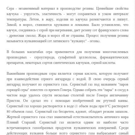
Сера - незаменимый материал в производстве резины. Ценнейшие свойства
каучука - упругость, эластичность - могут сохраняться в узком интервале
температуры. Летом, в жару, изделия из каучука размягчаются и липнут.
Зимой, в мороз, становятся хрупкими и ломкими. Было установлено, что
каучук, соединяясь с серой при нагревании, дает резину (от французского слова
- древесная смола). Жара и мороз ей не страшны. Процесс получения резины
называется вулканизацией (от латинского "вулканус" - огонь).
В больших масштабах сера применяется для получения многочисленных
производных - сероуглерода, сульфитной целлюлозы, фармацевтических
препаратов, некоторых сортов синтетических каучуков, серной кислоты.
Важнейшим производным серы является серная кислота, которую получают
при взаимодействии серного ангидрида с водой. В свою очередь серный
ангидрид получают из сернистого газа. Сернистый газ под названием "паров
горящей серы" известен со времен Гомера. Однако собрать эти "пары" в сосуд в
чистом виде удалось спустя несколько столетий после Гомера англичанину
Пристли. Он сделал это с помощью изобретенной им ртутной ванны.
Сернистый газ хорошо растворяется в воде (1 объем воды при 0°С растворяет
80 объемов газа). Сернистый газ бесцветен, ядовит, обладает резким запахом.
Жертвой сернистого газа стал знаменитый естествоиспытатель античного мира
Плиний Старший. Сернистый газ является одним из наиболее часто
встречающихся газообразных продуктов вулканических извержений. Среди
действующих вулканов больше всего сернистого газа выбрасывает самый