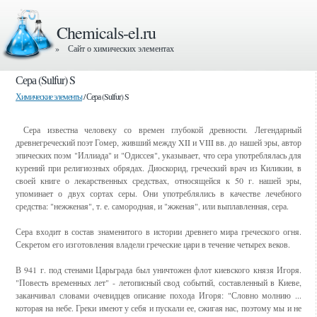
Chemicals-el.ru
» Сайт о химических элементах
Сера (Sulfur) S
Химические элементы
/ Сера (Sulfur) S
Сера известна человеку со времен глубокой древности. Легендарный
древнегреческий поэт Гомер, живший между XII и VIII вв. до нашей эры, автор
эпических поэм "Иллиада" и "Одиссея", указывает, что сера употреблялась для
курений при религиозных обрядах. Диоскорид, греческий врач из Киликии, в
своей книге о лекарственных средствах, относящейся к 50 г. нашей эры,
упоминает о двух сортах серы. Они употреблялись в качестве лечебного
средства: "нежженая", т. е. самородная, и "жженая", или выплавленная, сера.
Сера входит в состав знаменитого в истории древнего мира греческого огня.
Секретом его изготовления владели греческие цари в течение четырех веков.
В 941 г. под стенами Царьграда был уничтожен флот киевского князя Игоря.
"Повесть временных лет" - летописный свод событий, составленный в Киеве,
заканчивал словами очевидцев описание похода Игоря: "Словно молнию ...
которая на небе. Греки имеют у себя и пускали ее, сжигая нас, поэтому мы и не