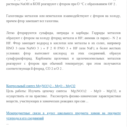
растворы NaOH и КОН реагируют с фтором при О °С с образованием OF 2 .
Галогениды металлов или неметаллов взаимодействуют с фтором на холоду,
причем фтор замешает все галогены.
Легко фторируются сульфиды, нитриды и карбиды. Гидриды металлов
образуют с фтором на холоду фторид металла и HF; аммиак (в парах) - N 2 и
HF. Фтор замещает водород в кислотах или металлы в их солях, например
НNО 3 (или NaNO 3 ) + F 2 ® FNO 3 + HF (или NaF); в более жестких
условиях фтор вытесняет кислород из этих соединений, образуя
сульфурилфторид. Карбонаты щелочных и щелочноземельных металлов
реагируют с фтором при обычной температуре; при этом получаются
соответствующи й фторид, СО 2 и О 2 .
Смотрите также
Контрольный синтез Mg(NO3)2 – MgO – MgCl2
Цель работы: Изучить цепочку синтеза Mg(NO3)2 - MgO - MgCl2, и
осуществить ее на практике. Рассмотреть физико-химические характеристики
веществ, участвующих в химических реакциях при син ...
Межпредметные связи в курсе школьного предмета химии на предмете
углерода и его соединений
...