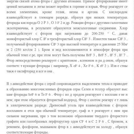
энергии связей атома фтора с другими атомами. Прямое фторирование имеет
цепной механизм и легко может перейти в горение и взрыв. Фтор реагирует се
всеми элементами, кроме гелия, неона и аргона. С кислородом
взаимодействует в тлеющем разряде, образуя при низких температурах
фториды кислорода О 2 Р 3 , О 3 F 2 и др. Реакции фтора с другими галогенами
экзотермичны, в результате образуются межгалогенные соединения. Хлор
взаимодействует с фтором при нагревании до 200-250 ° С, давая
монофтористый хлор С lF и трехфтористый хлор СlF 3 . Известен также СlF 3 ,
получаемый фторированием СlF 3 при высокой температуре и давлении 25 Мн/
м 2 (250 кгс/см 2 ). Бром и иод воспламеняются в атмосфере фтора при
обычной темп е ре, при этом могут быть получены BrF 3 , BrF 5 , IF 5 , IF 7 .
Фтор непосредственно реалирует с криптоном , ксеноном и ра д оном, образуя
соответс т вующие фториды ( например, Х eF 4 , Хе F 6 , К rF 2 ). Изв е стны
такж е оксифторид и ксе н она .
В з аимодействие фтора с серой сопровождается выделением тепла и приводит
к образованию многочисленных фторидов серы Селен и теллур образуют выс
шие фториды SеF 6 и Те F 6 . Фтор с во д ородом реагируют с восплам е не н
ием; при этом образуется фтористый водород. Фтор с азотом реагиру е т лишь
в электрическом разряде. Древесный уголь при взаимодействии с фтором
воспламен я ется при обычной температуре; граф и т реагирует с ним при
сильном нагревании, при э том возможно образование твердого фтористого
графита или газообразных перфторуглер одов CF 4 и C 2 F 6 . С бромом, к
ремнием, фосфором, мышьяком фтор в з аимодействует на холоду , образуя
соответствующие фториды.