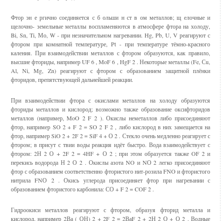
Фтор эн е ргично соединяется с б ольши н ст в ом металлов; щ елочные и
щелочно- земельные металлы воспламеняются в атмосфере фтора на холоду,
Bi, Sn, Ti, Мо, W - при незначительном нагревании. Hg, Pb, U, V реагируют с
фтором при комнатной температуре, Pt - при температуре тёмно-красного
каления. При взаимодействии металлов с фтором образуются, как правило,
высшие фториды, например UF 6 , MoF 6 , HgF 2 . Некоторые металлы (Fe, Сu,
Al, Ni, Mg, Zn) реагируют с фтором с образованием защитной плёнки
фторидов, препятствующей дальнейшей реакции.
При взаимодействии фтора с окислами металлов на холоду образуются
фториды металлов и кислород; возможно также образование оксифторидов
металлов (например, MoO 2 F 2 ). Окислы неметаллов либо присоединяют
фтор, например SO 2 + F 2 = SO 2 F 2 , либо кислород в них замещается на
фтор, например SiO 2 + 2F 2 = SiF 4 + О 2 . Стекло очень медленно реагирует с
фтором; в присут с твии воды реакция идёт быстро. Вода взаимодействует с
фтором: 2Н 2 О + 2F 2 = 4HF + О 2 ; при этом образуется также OF 2 и
перекись водорода Н 2 О 2 . Окислы азота NO и NО 2 легко присоединяют
фтор с образованием соответственно фтористого нит-розила FNO и фтористого
нитрила FNО 2 . Окись углерода присоединяет фтор при нагревании с
образованием фтористого карбонила: СО + F 2 = COF 2 .
Гидроокиси металлов реагируют с фтором, образуя фторид металла и
кислород, например 2Ва ( ОН) 2 + 2F 2 = 2ВаF 2 + 2Н 2 О + О 2 . Водные