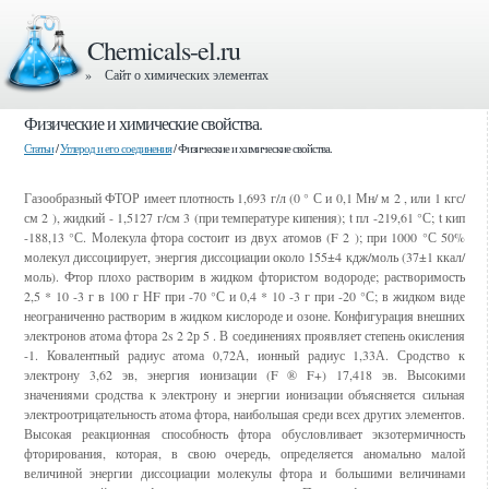
Chemicals-el.ru
» Сайт о химических элементах
Физические и химические свойства.
Статьи
/
Углерод и его соединения
/ Физические и химические свойства.
Газообразный ФТОР имеет плотность 1,693 г/л (0 ° С и 0,1 Мн/ м 2 , или 1 кгс/
см 2 ), жидкий - 1,5127 г/см 3 (при температуре кипения); t пл -219,61 °С; t кип
-188,13 °С. Молекула фтора состоит из двух атомов (F 2 ); при 1000 °С 50%
молекул диссоциирует, энергия диссоциации около 155±4 кдж/моль (37±1 ккал/
моль). Фтор плохо растворим в жидком фтористом водороде; растворимость
2,5 * 10 -3 г в 100 г НF при -70 °С и 0,4 * 10 -3 г при -20 °С; в жидком виде
неограниченно растворим в жидком кислороде и озоне. Конфигурация внешних
электронов атома фтора 2s 2 2р 5 . В соединениях проявляет степень окисления
-1. Ковалентный радиус атома 0,72А, ионный радиус 1,33А. Сродство к
электрону 3,62 эв, энергия ионизации (F ® F+) 17,418 эв. Высокими
значениями сродства к электрону и энергии ионизации объясняется сильная
электроотрицательность атома фтора, наибольшая среди всех других элементов.
Высокая реакционная способность фтора обусловливает экзотермичность
фторирования, которая, в свою очередь, определяется аномально малой
величиной энергии диссоциации молекулы фтора и большими величинами