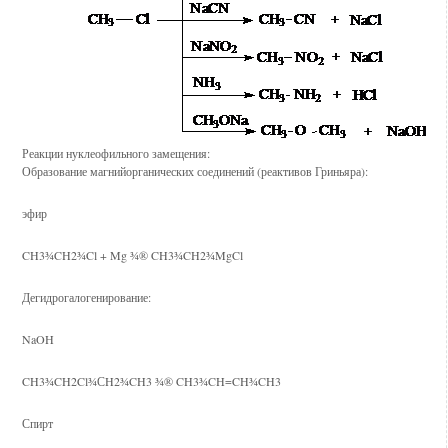
Реакции нуклеофильного замещения:
Образование магнийорганических соединений (реактивов Гриньяра):
эфир
CH3¾CH2¾Cl + Mg ¾® CH3¾CH2¾MgCl
Дегидрогалогенирование:
NaOH
CH3¾CH2Cl¾СH2¾CH3 ¾® CH3¾CH=CH¾CH3
Спирт