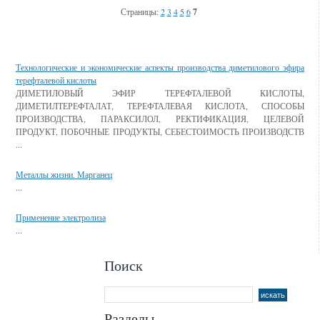
Страницы:
2
3
4
5
6
7
Смотрите также
Технологические и экономические аспекты производства диметилового эфира
терефталевой кислоты
ДИМЕТИЛОВЫЙ ЭФИР ТЕРЕФТАЛЕВОЙ КИСЛОТЫ,
ДИМЕТИЛТЕРЕФТАЛАТ, ТЕРЕФТАЛЕВАЯ КИСЛОТА, СПОСОБЫ
ПРОИЗВОДСТВА, ПАРАКСИЛОЛ, РЕКТИФИКАЦИЯ, ЦЕЛЕВОЙ
ПРОДУКТ, ПОБОЧНЫЕ ПРОДУКТЫ, СЕБЕСТОИМОСТЬ ПРОИЗВОДСТВ
...
Металлы жизни. Марганец
...
Применение электролиза
...
Поиск
Разделы