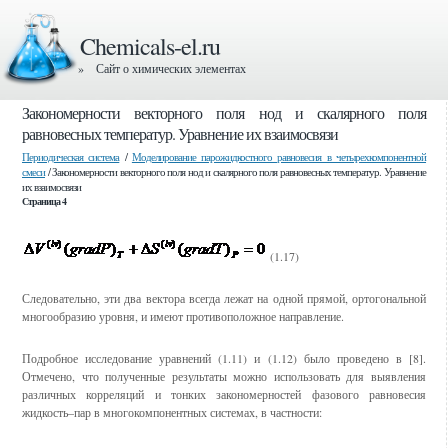
Chemicals-el.ru
» Сайт о химических элементах
Закономерности векторного поля нод и скалярного поля
равновесных температур. Уравнение их взаимосвязи
Периодическая система
/
Моделирование парожидкостного равновесия в четырехкомпонентной
смеси
/ Закономерности векторного поля нод и скалярного поля равновесных температур. Уравнение
их взаимосвязи
Страница 4
(1.17)
Следовательно, эти два вектора всегда лежат на одной прямой, ортогональной
многообразию уровня, и имеют противоположное направление.
Подробное исследование уравнений (1.11) и (1.12) было проведено в [8].
Отмечено, что полученные результаты можно использовать для выявления
различных корреляций и тонких закономерностей фазового равновесия
жидкость–пар в многокомпонентных системах, в частности: