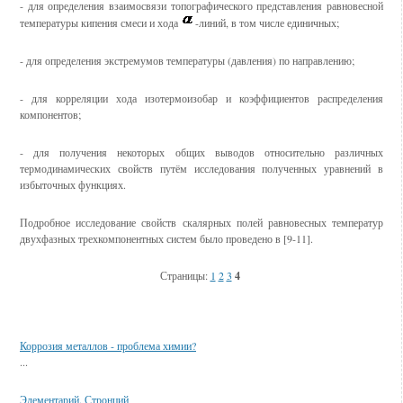
- для определения взаимосвязи топографического представления равновесной
температуры кипения смеси и хода
-линий, в том числе единичных;
- для определения экстремумов температуры (давления) по направлению;
- для корреляции хода изотермоизобар и коэффициентов распределения
компонентов;
- для получения некоторых общих выводов относительно различных
термодинамических свойств путём исследования полученных уравнений в
избыточных функциях.
Подробное исследование свойств скалярных полей равновесных температур
двухфазных трехкомпонентных систем было проведено в [9-11].
Страницы:
1
2
3
4
Смотрите также
Коррозия металлов - проблема химии?
...
Элементарий. Стронций