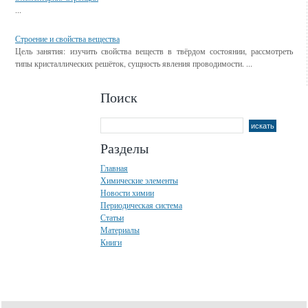
...
Строение и свойства вещества
Цель за­ня­тия: изу­чить свой­ства ве­ществ в твёр­дом со­стоя­нии, рассмотреть
типы кристаллических решёток, сущность явления проводимости. ...
Поиск
Разделы
Главная
Химические элементы
Новости химии
Периодическая система
Статьи
Материалы
Книги