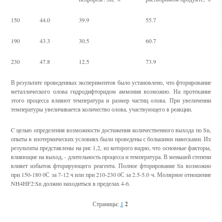
150
44.0
39.9
55.7
190
43.3
30.5
60.7
230
47.8
12.5
73.9
В результате проведенных экспериментов было установлено, что фторирование
металлического олова гидродифторидом аммония возможно. На протекание
этого процесса влияют температура и размер частиц олова. При увеличении
температуры увеличивается количество олова, участвующего в реакции.
C целью определения возможности достижения количественного выхода по Sn,
опыты в изотермических условиях были проведены с большими навесками. Их
результаты представлены на рис 1,2, из которого видно, что основные факторы,
влияющие на выход, - длительность процесса и температура. В меньшей степени
влияет избыток фторирующего реагента. Полное фторирование Sn возможно
при 150-180 0С за 7-12 ч или при 210-230 0С за 2.5-5.0 ч. Молярное отношение
NH4HF2:Sn должно находиться в пределах 4-6.
Страницы:
1
2