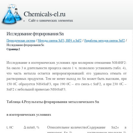
Chemicals-el.ru
» Сайт о химических элементах
Исследование фторирования Sn
Периодическая система
/
Методы синтеза ScF3, HfF4 и SnF2
/
Разработка методов синтеза SnF2
/
Исследование фторирования Sn
Страница 2
Исследование в изотермических условиях при молярном отношении NH4HF2:
Sn около 3 и длительности процесса около 1 ч. позволило установить (табл. 4),
что часть металла остается непрореагировавшей: его удавалось отмыть от
растворимых продуктов. Тем не менее выход по Sn может быть высоким, при
150 0С образуется NH4SnF3, при 190 0С – его смесь с SnF2, а при 230 0С –
SnF2 с небольшой примесью NH4SnF3.
Таблица 4.Результаты фторирования металлического Sn
в изотермических условиях
t, 0C
∆ m/m0, %
Относительное количество
Содержание Sn2+ в
непрореаг. Sn, %
растворимом продукте, %