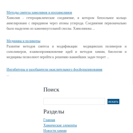
Смотрите также
Методы синтеза хинолинов и изохинолинов
Хинолин - гетероциклические соединение, в котором бензольное кольцо
аннелировано с пиридином через атомы углерода. Соединение первоначально
было выделено из каменноугольной смолы. Хинолинова ...
Медицина и полимеры
Развитие методов синтеза и модификации медицинских полимеров и
сополимеров, взаимопроникновение идей и методов химии, биологии и
медицины позволяют перейти к решению важнейших задач теорет ...
Ингибиторы и разобщители окислительного фосфорилирования
...
Поиск
Разделы
Главная
Химические элементы
Новости химии