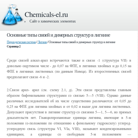
Chemicals-el.ru
» Сайт о химических элементах
Основные типы связей и димерных структур в лигнине
Периодическая система
/
Лигнин
/ Основные типы связей и димерных структур в лигнине
Страница 2
Среди связей алкил-арил встречаются также и связи -1 (структура VII) в
довольно ощутимом числе - до 0,07 на ФПЕ, в лигнинах хвойных и до 0,15 на
ФПЕ в лигнинах лиственных (по данным Нимца). Из второстепенных связей
предполагают связи -6 и -2.
2.Связи арил- арил (см. схему 2.1, д). Эти связи представлены главным
образом бифенильными структурами со связью 5—5 (VIII). Однако данные
различных исследователей об их числе существенно различаются: от 0,05 до
0,25 на ФПЕ для лигнина хвойных и от 0,02 и выше для лигнина лиственных.
Допускают присутствие в лигнине структур со связями 5—1, 5—6, но прямых
доказательств нет. Гваяцилпропановые единицы лигнина, имеющие в 5-м
положении (о-положении по отношению к фенольному гидроксилу) углерод-
углеродную связь (структуры VI, VIа, VIII), называют конденсированными
единицами, а единицы со свободным 5-м положением —