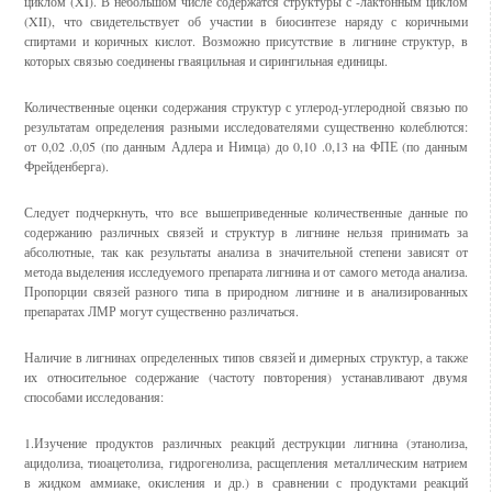
циклом (XI). В небольшом числе содержатся структуры с -лактонным циклом
(XII), что свидетельствует об участии в биосинтезе наряду с коричными
спиртами и коричных кислот. Возможно присутствие в лигнине структур, в
которых связью соединены гваяцильная и сирингильная единицы.
Количественные оценки содержания структур с углерод-углеродной связью по
результатам определения разными исследователями существенно колеблются:
от 0,02 .0,05 (по данным Адлера и Нимца) до 0,10 .0,13 на ФПЕ (по данным
Фрейденберга).
Следует подчеркнуть, что все вышеприведенные количественные данные по
содержанию различных связей и структур в лигнине нельзя принимать за
абсолютные, так как результаты анализа в значительной сте­пени зависят от
метода выделения исследуемого препарата лигнина и от самого метода анализа.
Пропорции связей разного типа в природном лигнине и в анализированных
препаратах ЛМР могут существенно различаться.
Наличие в лигнинах определенных типов связей и димерных структур, а также
их относительное содержание (частоту повторения) устанавливают двумя
способами исследования:
1.Изучение продуктов различных реакций деструкции лигнина (этанолиза,
ацидолиза, тиоацетолиза, гидрогенолиза, расщепления метал­лическим натрием
в жидком аммиаке, окисления и др.) в сравнении с про­дуктами реакций