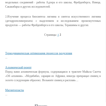
модельных соединений - работы Адлера и его школы, Фрейденберга, Нимца,
Сакакибары и других исследователей.
2.Изучение процесса биосинтеза лигнина и синтеза искусственного лигнина
(дегидрополимеризата) с выделением и исследованием промежуточных
продуктов — работы Фрейденберга и его школы, Терашимы и других
Страницы:
1
2
Смотрите также
Термодинамическая оптимизация процессов разделения
...
Алхимический рецепт
Перед вами алхимическая формула, содержащаяся в трактате Майкла Скотта
«Об алхимии». «Медибибаз, сарацин из Африки, некогда превращал свинец в
золото (следующим образом). Возьмите свинец и расплавь ...
Магнитопласты
...
Поиск