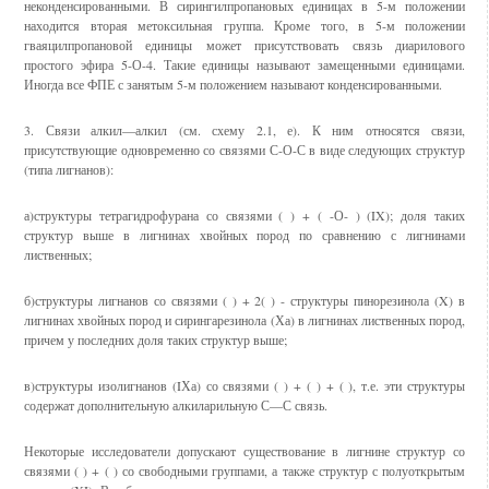
неконденсированными. В сирингилпропановых единицах в 5-м положении
находится вторая метоксильная группа. Кроме того, в 5-м положении
гваяцилпропановой единицы может присутствовать связь диарилового
простого эфира 5-О-4. Такие единицы называют замещенными единицами.
Иногда все ФПЕ с занятым 5-м положением называют конденсированными.
3. Связи алкил—алкил (см. схему 2.1, е). К ним относятся связи,
присутствующие одновременно со связями С-О-С в виде следующих структур
(типа лигнанов):
а)структуры тетрагидрофурана со связями ( ) + ( -О- ) (IX); доля таких
структур выше в лигнинах хвойных пород по сравнению с лигнинами
лиственных;
б)структуры лигнанов со связями ( ) + 2( ) - структуры пинорезинола (X) в
лигнинах хвойных пород и сирингарезинола (Ха) в лигнинах лиственных пород,
причем у последних доля таких структур выше;
в)структуры изолигнанов (IХа) со связями ( ) + ( ) + ( ), т.е. эти структуры
содержат дополнительную алкиларильную С—С связь.
Некоторые исследователи допускают существование в лигнине структур со
связями ( ) + ( ) со свободными группами, а также структур с полуоткрытым