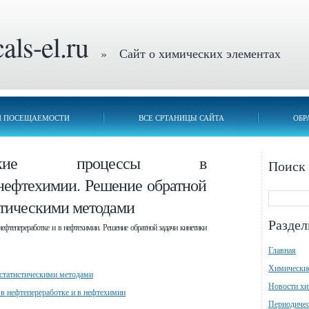
ls-el.ru
» Сайт о химических элементах
П ПОСЕЩАЕМОСТИ
ВСЕ СРТАНИЦЫ САЙТА
ОБР
итические процессы в
Поиск
 нефтехимии. Решение обратной
стическими методами
Разде
нефтепереработке и в нефтехимии. Решение обратной задачи кинетики
Главная
Химически
 статистическими методами
Новости х
 в нефтепереработке и в нефтехимии
Периодичес