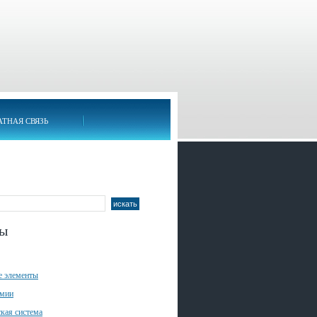
АТНАЯ СВЯЗЬ
лы
е элементы
имии
кая система