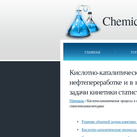
Chemica
ГЛАВНАЯ
ТО
Кислотно-катал
нефтепереработке и в
задачи кинетики стати
Материалы
/ Кислотно-каталитические процессы в 
статистическими методами
Решение обратной задачи кинетики
Кислотно-каталитические процессы