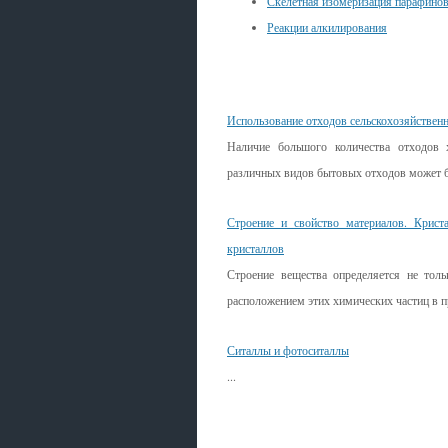
Скелетная изомеризация парафино
Реакции алкилирования
Смотрите также
Использование отходов сельскохозяйствен
Наличие большого количества отходов х
различных видов бытовых отходов может б
Строение и свойство материалов. Криста
кристаллов
Строение вещества определяется не тол
расположением этих химических частиц в п
Ситаллы и фотоситаллы
...