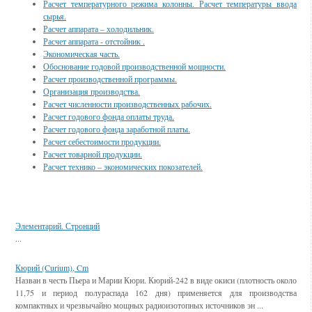
Расчет температурного режима колонны. Расчет температуры ввода
сырья.
Расчет аппарата – холодильник.
Расчет аппарата - отстойник .
Экономическая часть.
Обоснование годовой производственной мощности.
Расчет производственной программы.
Организация производства.
Расчет численности производственных рабочих.
Расчет годового фонда оплаты труда.
Расчет годового фонда заработной платы.
Расчет себестоимости продукции.
Расчет товарной продукции.
Расчет технико – экономических покозателей.
Смотрите также
Элементарий. Стронций
...
Кюрий (Curium), Cm
Назван в честь Пьера и Марии Кюри. Кюрий-242 в виде окиси (плотность около
11,75 и период полураспада 162 дня) применяется для производства
компактных и чрезвычайно мощных радиоизотопных источников эн ...