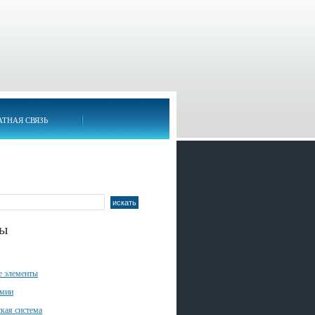
АТНАЯ СВЯЗЬ
лы
е элементы
имии
кая система