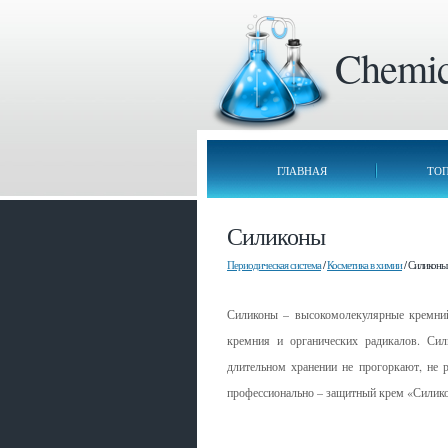
Chemica
ГЛАВНАЯ
ТО
Силиконы
Периодическая система
/
Косметика в химии
/ Силиконы
Силиконы – высокомолекулярные кремнийо
кремния и органических радикалов. Сил
длительном хранении не прогоркают, не 
профессионально – защитный крем «Сили
Смотрите также