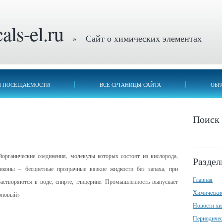
ls-el.ru
» Сайт о химических элементах
П ПОСЕЩАЕМОСТИ
ВСЕ СРТАНИЦЫ САЙТА
ОБР
Поиск
рганические соединения, молекулы которых состоят из кислорода,
Разде
иконы – бесцветные прозрачные вязкие жидкости без запаха, при
Главная
растворяются в воде, спирте, глицерине. Промышленность выпускает
Химически
коновый»
Новости х
Периодичес