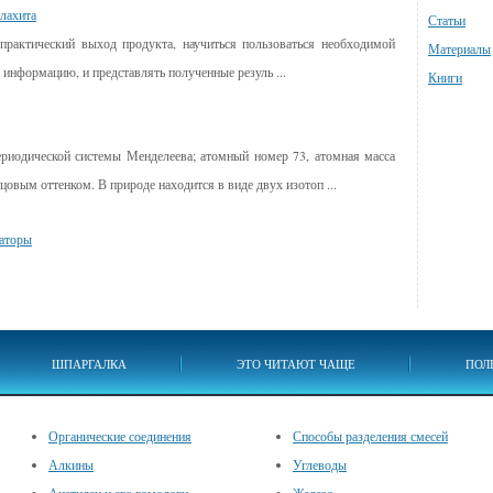
алахита
Статьи
 практический выход продукта, научиться пользоваться необходимой
Материалы
 информацию, и представлять полученные резуль ...
Книги
ериодической системы Менделеева; атомный номер 73, атомная масса
нцовым оттенком. В природе находится в виде двух изотоп ...
заторы
ШПАРГАЛКА
ЭТО ЧИТАЮТ ЧАЩЕ
ПОЛ
Органические соединения
Способы разделения смесей
Алкины
Углеводы