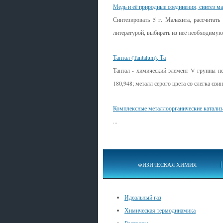
Медь и её природные соединения, синтез м
Синтезировать 5 г. Малахита, рассчитать
литературой, выбирать из неё необходимую
Тантал (Tantalum), Та
Тантал - химический элемент V группы п
180,948; металл серого цвета со слегка сви
Комплексные металлоорганические катали
...
ФИЗИЧЕСКАЯ ХИМИЯ
Идеальный газ
Химическая термодинамика