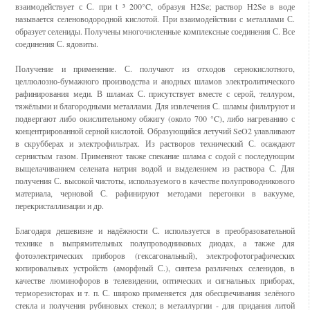
взаимодействует с С. при t ³ 200°C, образуя H2Se; раствор H2Se в воде
называется селеноводородной кислотой. При взаимодействии с металлами С.
образует селениды. Получены многочисленные комплексные соединения С. Все
соединения С. ядовиты.
Получение и применение. С. получают из отходов сернокислотного,
целлюлозно-бумажного производства и анодных шламов электролитического
рафинирования меди. В шламах С. присутствует вместе с серой, теллуром,
тяжёлыми и благородными металлами. Для извлечения С. шламы фильтруют и
подвергают либо окислительному обжигу (около 700 °C), либо нагреванию с
концентрированной серной кислотой. Образующийся летучий SeO2 улавливают
в скрубберах и электрофильтрах. Из растворов технический С. осаждают
сернистым газом. Применяют также спекание шлама с содой с последующим
выщелачиванием селената натрия водой и выделением из раствора С. Для
получения С. высокой чистоты, используемого в качестве полупроводникового
материала, черновой С. рафинируют методами перегонки в вакууме,
перекристаллизации и др.
Благодаря дешевизне и надёжности С. используется в преобразовательной
технике в выпрямительных полупроводниковых диодах, а также для
фотоэлектрических приборов (гексагональный), электрофотографических
копировальных устройств (аморфный С.), синтеза различных селенидов, в
качестве люминофоров в телевидении, оптических и сигнальных приборах,
терморезисторах и т. п. С. широко применяется для обесцвечивания зелёного
стекла и получения рубиновых стекол; в металлургии - для придания литой