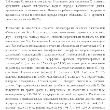
В биосфере С. энергично мигрирует. Источником для накопления С. в живых
организмах служат изверженные горные породы, вулканические дымы,
вулканические термальные воды. Поэтому в районах современного и древнего
вулканизма почвы и осадочные породы нередко обогащены С. (в среднем в
глинах и сланцах - 6×10-5%).
Физические и химические свойства. Конфигурация внешней электронной
оболочки атома Se 4s24p4; у двух р-электронов спины спарены, а у остальных
двух - не спарены, поэтому атомы С. способны образовывать молекулы Se2 или
цепочки атомов Sen. Цепи атомов С. могут замыкаться в кольцевые молекулы
Se8. Разнообразие молекулярного строения обусловливает существование С. в
различных аллотропических модификациях: аморфной (порошкообразный,
коллоидный, стекловидный) и кристаллический (моноклинный a-и b-формы и
гексагональный g-формы). Аморфный (красный) порошкообразный и
коллоидный С. (плотность 4,25 г/см3 при 25 °C) получают при восстановлении
из раствора селенистой кислоты H2SeO3, быстрым охлаждением паров С. и др.
способами. Стекловидный (чёрный) С. (плотность 4,28 г/см3 при 25 °C)
получают при нагревании любой модификации С. выше 220 °C с последующим
быстрым охлаждением. Стекловидный С. обладает стеклянным блеском,
хрупок. Термодинамически наиболее устойчив гексагональный (серый) С. Он
получается из других форм С. нагреванием до плавления с медленным
охлаждением до 180-210 °C и выдержкой при этой температуре. Решётка его
построена из расположенных параллельно спиральных цепочек атомов. Атомы
внутри цепей связаны ковалентно. Постоянные решётки а = 4,36 Å, с = 4,95 Å,
атомный радиус 1,6 Å, ионные радиусы Se2-1,98 Å и Se4+0,69 Å, плотность