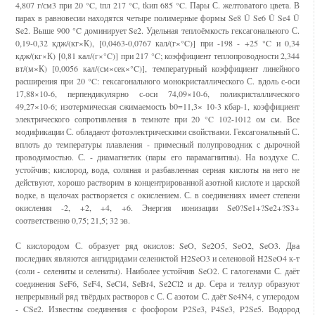
4,807 г/см3 при 20 °C, tпл 217 °C, tkип 685 °C. Пары С. желтоватого цвета. В
парах в равновесии находятся четыре полимерные формы Se8 Û Se6 Û Se4 Û
Se2. Выше 900 °C доминирует Se2. Удельная теплоёмкость гексагонального С.
0,19-0,32 кдж/(кг×К), [0,0463-0,0767 кал/(г×°C)] при -198 - +25 °C и 0,34
кдж/(кг×К) [0,81 кал/(г×°C)] при 217 °C; коэффициент теплопроводности 2,344
вт/(м×К) [0,0056 кал/(см×сек×°C)], температурный коэффициент линейного
расширения при 20 °C: гексагонального монокристаллического С. вдоль с-оси
17,88×10-6, перпендикулярно с-оси 74,09×10-6, поликристаллического
49,27×10-6; изотермическая сжимаемость b0=11,3× 10-3 кбар-1, коэффициент
электрического сопротивления в темноте при 20 °C 102-1012 ом см. Все
модификации С. обладают фотоэлектрическими свойствами. Гексагональный С.
вплоть до температуры плавления - примесный полупроводник с дырочной
проводимостью. С. - диамагнетик (пары его парамагнитны). На воздухе С.
устойчив; кислород, вода, соляная и разбавленная серная кислоты на него не
действуют, хорошо растворим в концентрированной азотной кислоте и царской
водке, в щелочах растворяется с окислением. С. в соединениях имеет степени
окисления -2, +2, +4, +6. Энергия ионизации Se0?Se1+?Se2+?S3+
соответственно 0,75; 21,5; 32 эв.
С кислородом С. образует ряд окислов: SeO, Se2O5, SeO2, SeO3. Два
последних являются ангидридами селенистой H2SeO3 и селеновой H2SeO4 к-т
(соли - селениты и селенаты). Наиболее устойчив SeO2. С галогенами С. даёт
соединения SeF6, SeF4, SeCl4, SeBr4, Se2Cl2 и др. Сера и теллур образуют
непрерывный ряд твёрдых растворов с С. С азотом С. даёт Se4N4, с углеродом
- CSe2. Известны соединения с фосфором P2Se3, P4Se3, P2Se5. Водород