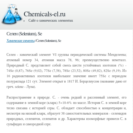
Chemicals-el.ru
» Сайт о химических элементах
Селен (Selenium), Se
Химические элементы
/ Селен (Selenium), Se
Селен - химический элемент VI группы периодической системы Менделеева;
атомный номер 34, атомная масса 78, 96; преимущественно неметалл.
Природный С. представляет собой смесь шести устойчивых изотопов (%) -
74Se (0,87), 76Se (9,02), 77Se (7,58), 78Se (23,52), 80Se (49,82), 82Se (9,19). Из
16 радиоактивных изотопов наибольшее значение имеет 75Se с периодом
полураспада 121 сут. Элемент открыт в 1817 И. Берцелиусом (название дано от
греч. selene - Луна).
Распространение в природе. С. - очень редкий и рассеянный элемент, его
содержание в земной коре (кларк) 5×10-6% по массе. История С. в земной коре
тесно связана с историей серы. С. обладает способностью к концентрации и,
несмотря на низкий кларк, образует 38 самостоятельных минералов - селенидов
природных, селенитов, селенатов и др. Характерны изоморфные примеси С. в
сульфидах и самородной сере.