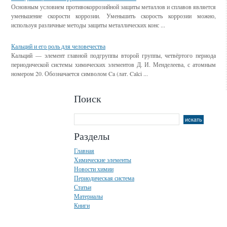
Основным условием противокоррозийной защиты металлов и сплавов является
уменьшение скорости коррозии. Уменьшить скорость коррозии можно,
используя различные методы защиты металлических конс ...
Кальций и его роль для человечества
Кальций — элемент главной подгруппы второй группы, четвёртого периода
периодической системы химических элементов Д. И. Менделеева, с атомным
номером 20. Обозначается символом Ca (лат. Calci ...
Поиск
Разделы
Главная
Химические элементы
Новости химии
Периодическая система
Статьи
Материалы
Книги