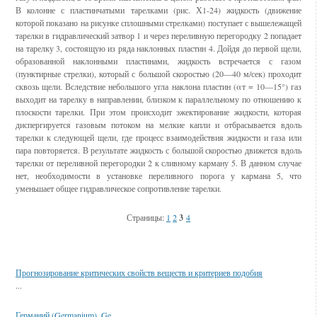
В колонне с пластинчатыми тарелками (рис. Х1-24) жидкость (движение
которой показано на рисунке сплошными стрелками) поступает с вышележащей
тарелки в гидравлический затвор 1 и через переливную перегородку 2 попадает
на тарелку 3, состоящую из ряда наклонных пластин 4. Дойдя до первой щели,
образованной наклон­ными пластинами, жидкость встречает­ся с газом
(пунктирные стрелки), ко­торый с большой скоростью (20—40 м/сек) проходит
сквозь щели. Вследст­вие небольшого угла наклона пластин (αт = 10—15°) газ
выходит на тарел­ку в направлении, близком к парал­лельному по отношению к
плоскости тарелки. При этом происходит эжектирование жидкости, которая
дисперги­руется газовым потоком на мелкие кап­ли и отбрасывается вдоль
тарелки к следующей щели, где процесс взаимо­действия жидкости и газа или
пара повторяется. В результате жидкость с большой скоростью движется вдоль
тарелки от переливной перегородки 2 к сливному карману 5. В данном случае
нет, необходимости в установке пе­реливного порога у кармана 5, что
уменьшает общее гидравлическое сопро­тивление тарелки.
Страницы:
1
2
3
4
Смотрите также
Прогнозирование критических свойств веществ и критериев подобия
...
Германий (Germanium), Ge