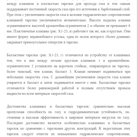
между клапаном и плоскостью тарелки для прохода газа и тем самым
поддерживает постоянной скорость газа при его истечении в барботажный слой.
При этом с увеличением скорости газа в колонне гидравлическое сопротивление
клапанной тарелки увеличи­вается незначительно. Высота подъема клапана
ограничивается высотой кронштейна-ограничителя 2 и обычно не превышает 8
мм. Пластинчатые клапаны (рис. X1-23, в) работают так же, как и круглые. Они
имеют фор­му неравнобокого уголка, одна из полок которого (более длинная)
зак­рывает прямоугольное отверстие в тарелке.
Балластные тарелки (рис. X1-23, г) отличаются по устрой­ству от клапанных
тем, что в них между легким круглым клапаном 1 и кронштейном-
ограничителем 2 установлен на коротких стойках, опираю­щихся на тарелку,
более тяжелый, чем клапан, балласт 3. Клапан начи­нает подниматься при
небольших скоростях газа. С дальнейшим увеличе­нием скорости газа клапан
упирается в балласт и затем поднимается вместе с ним. Балластные тарелки
отличаются более равномерной работой и пол­ным отсутствием провала
жидкости во всем интервале скоростей газа.
Достоинства клапанных и балластных тарелок: сравнительно высокая
пропускная способность по газу и гидродинамическая устойчивость, по­
стоянная и высокая эффективность в широком интервале нагрузок по газу.
Последнее достоинство является особенностью клапанных и бал­ластных
тарелок по сравнению с тарелками других конструкций. К не­достаткам этих
тарелок следует отнести их повышенное гидравлическое сопротивление,