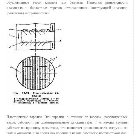
обусловленное весом клапана или балласта. Известны разновидности
клапанных и балластных тарелок, отличающиеся конструк­цией клапанов
(балластов) и ограничителей.
Пластинчатые тарелки. Эти тарелки, в отличие от тарелок, рассмотренных
выше, работают при однонаправленном движении фаз, т. е. каждая ступень
работает по принципу прямотока, что позволяет резко повысить нагрузки по
газу и жидкости, в то время как колонна в це­лом работает с противотоком фаз.