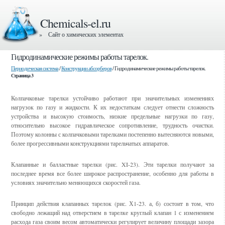
Chemicals-el.ru
» Сайт о химических элементах
Гидродинамические режимы работы тарелок.
Периодическая система
/
Конструкции абсорберов
/ Гидродинамические режимы работы тарелок.
Страница 3
Колпачковые тарелки устойчиво работают при значительных изме­нениях
нагрузок по газу и жидкости. К их недостаткам следует отнести сложность
устройства и высокую стоимость, низкие предельные нагрузки по газу,
относительно высокое гидравлическое сопротивление, трудность очистки.
Поэтому колонны с колпачковыми тарелками постепенно выте­сняются новыми,
более прогрессивными конструкциями тарельчатых ап­паратов.
Клапанные и балластные тарелки (рис. XI-23). Эти тарелки получают за
последнее время все более широкое распространение, особенно для рабо­ты в
условиях значительно меняющихся скоростей газа.
Принцип действия клапанных тарелок (рис. Х1-23. а, б) состоит в том, что
свободно лежащий над отверстием в тарелке круглый клапан 1 с изменением
расхода газа своим весом автоматически регули­рует величину площади зазора