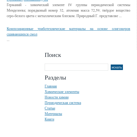
Германий - химический элемент IV группы периодической системы
Менделеева; порядковый номер 32, атомная масса 72,59; твёрдое вещество
серо-белого цвета с металлическим блеском. Природный Г. представляе ...
Композиционные триботехнические материалы на основе олигомеров
сшивающихся смол
...
Поиск
Разделы
Главная
Химические элементы
Новости химии
Периодическая система
Статьи
Материалы
Книги