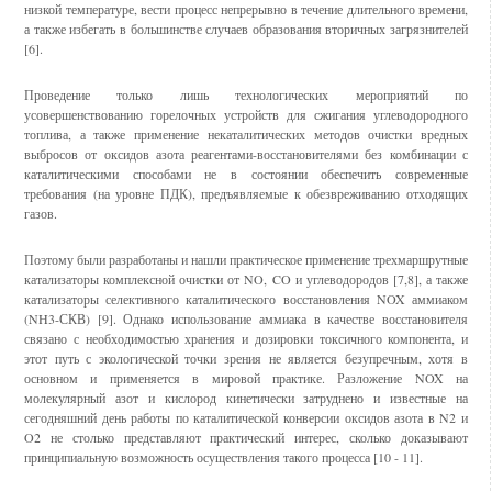
низкой температуре, вести процесс непрерывно в течение длительного времени,
а также избегать в большинстве случаев образования вторичных загрязнителей
[6].
Проведение только лишь технологических мероприятий по
усовершенствованию горелочных устройств для сжигания углеводородного
топлива, а также применение некаталитических методов очистки вредных
выбросов от оксидов азота реагентами-восстановителями без комбинации с
каталитическими способами не в состоянии обеспечить современные
требования (на уровне ПДК), предъявляемые к обезвреживанию отходящих
газов.
Поэтому были разработаны и нашли практическое применение трехмаршрутные
катализаторы комплексной очистки от NO, CO и углеводородов [7,8], а также
катализаторы селективного каталитического восстановления NOX аммиаком
(NH3-СКВ) [9]. Однако использование аммиака в качестве восстановителя
связано с необходимостью хранения и дозировки токсичного компонента, и
этот путь с экологической точки зрения не является безупречным, хотя в
основном и применяется в мировой практике. Разложение NOX на
молекулярный азот и кислород кинетически затруднено и известные на
сегодняшний день работы по каталитической конверсии оксидов азота в N2 и
O2 не столько представляют практический интерес, сколько доказывают
принципиальную возможность осуществления такого процесса [10 - 11].