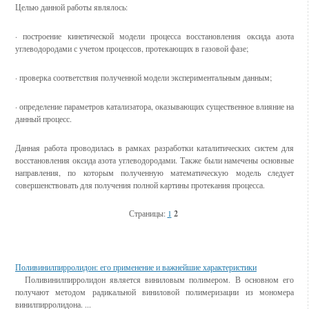
Целью данной работы являлось:
· построение кинетической модели процесса восстановления оксида азота
углеводородами с учетом процессов, протекающих в газовой фазе;
· проверка соответствия полученной модели экспериментальным данным;
· определение параметров катализатора, оказывающих существенное влияние на
данный процесс.
Данная работа проводилась в рамках разработки каталитических систем для
восстановления оксида азота углеводородами. Также были намечены основные
направления, по которым полученную математическую модель следует
совершенствовать для получения полной картины протекания процесса.
Страницы:
1
2
Смотрите также
Поливинилпирролидон: его применение и важнейшие характеристики
Поливинилпирролидон является виниловым полимером. В основном его
получают методом радикальной виниловой полимеризации из мономера
винилпирролидона. ...