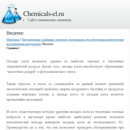
Chemicals-el.ru
» Сайт о химических элементах
Введение
Материалы
/
Моделирование газофазных процессов, протекающих при гетерогенно-каталитическом
восстановлении оксидов азота
/ Введение
Страница 2
Оксиды азота являются одними из наиболее опасных и токсичных
загрязнителей воздуха. Кроме того, оксиды азота способствуют образованию
“кислотных дождей” и фотохимического смога.
Таким образом, в связи со сложившейся на данный момент кризисной
экологической ситуацией проблема защиты воздушного бассейна от продуктов
сгорания нефтяных топлив, и, прежде всего, от оксидов азота является
чрезвычайно актуальной.
Из всех существующих методов удаления оксидов азота из токсичных газовых
выбросов в настоящее время наиболее наибольшее развитие получили
каталитические методы конверсии оксидов азота до молекулярного N2.
Преимущество их в том, что они позволяют проводить обезвреживание при