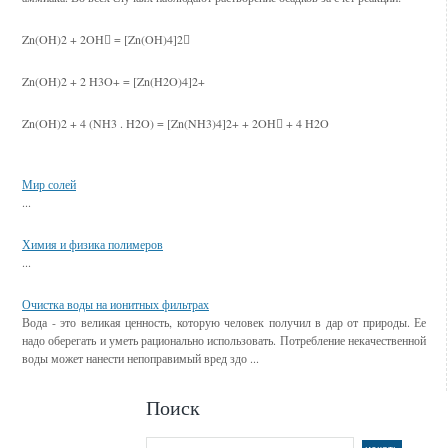
Zn(OH)2 + 2OH = [Zn(OH)4]2
Zn(OH)2 + 2 H3O+ = [Zn(H2O)4]2+
Zn(OH)2 + 4 (NH3 . H2O) = [Zn(NH3)4]2+ + 2OH + 4 H2O
Смотрите также
Мир солей
...
Химия и физика полимеров
...
Очистка воды на ионитных фильтрах
Вода - это великая ценность, которую человек получил в дар от природы. Ее
надо оберегать и уметь рационально использовать. Потребление некачественной
воды может нанести непоправимый вред здо ...
Поиск