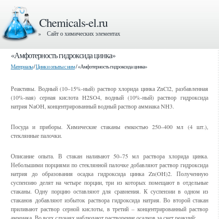
Chemicals-el.ru
» Сайт о химических элементах
«Амфотерность гидроксида цинка»
Материалы
/
Цинк и опыты с ним
/ «Амфотерность гидроксида цинка»
Реактивы. Водный (10–15%-ный) раствор хлорида цинка ZnCl2, разбавленная
(10%-ная) серная кислота H2SO4, водный (10%-ный) раствор гидроксида
натрия NaOH, концентрированный водный раствор аммиака NH3.
Посуда и приборы. Химические стаканы емкостью 250–400 мл (4 шт.),
стеклянные палочки.
Описание опыта. В стакан наливают 50–75 мл раствора хлорида цинка.
Небольшими порциями по стеклянной палочке добавляют раствор гидроксида
натрия до образования осадка гидроксида цинка Zn(OH)2. Полученную
суспензию делят на четыре порции, три из которых помещают в отдельные
стаканы. Одну порцию оставляют для сравнения. К суспензии в одном из
стаканов добавляют избыток раствора гидроксида натрия. Во второй стакан
приливают раствор серной кислоты, в третий – концентрированный раствор
аммиака. Во всех случаях наблюдают растворение осадков за счет реакций: