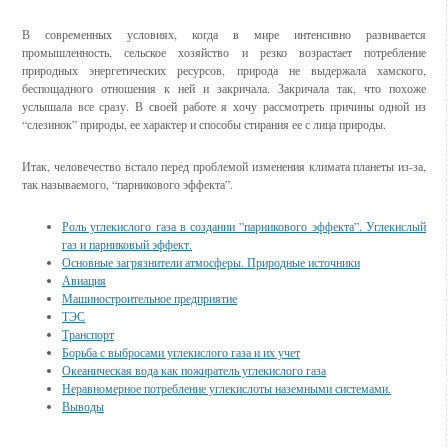
В современных условиях, когда в мире интенсивно развивается
промышленность, сельское хозяйство и резко возрастает потребление
природных энергетических ресурсов, природа не выдержала хамского,
беспощадного отношения к ней и закричала. Закричала так, что похоже
услышала все сразу. В своей работе я хочу рассмотреть причины одной из
“слезинок” природы, ее характер и способы стирания ее с лица природы.
Итак, человечество встало перед проблемой изменения климата планеты из-за,
так называемого, “парникового эффекта”.
Роль углекислого газа в создании ”парникового эффекта”. Углекислый
газ и парниковый эффект.
Основные загрязнители атмосферы. Природные источники
Авиация
Машиностроительное предприятие
ТЭС
Транспорт
Борьба с выбросами углекислого газа и их учет
Океаническая вода как пожиратель углекислого газа
Неравномерное потребление углекислоты наземными системами.
Выводы