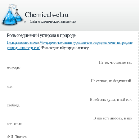
Chemicals-el.ru
» Сайт о химических элементах
Роль соединений углерода в природе
Периодическая система
/
Межпредметные связи в курсе школьного предмета химии на предмете
углерода и его соединений
/ Роль соединений углерода в природе
Не то, что мните вы,
природа:
Не слепок, не бездушный
лик –
В ней есть душа, в ней есть
свобода,
В ней есть любовь, в ней
есть язык.
Ф.И. Тютчев