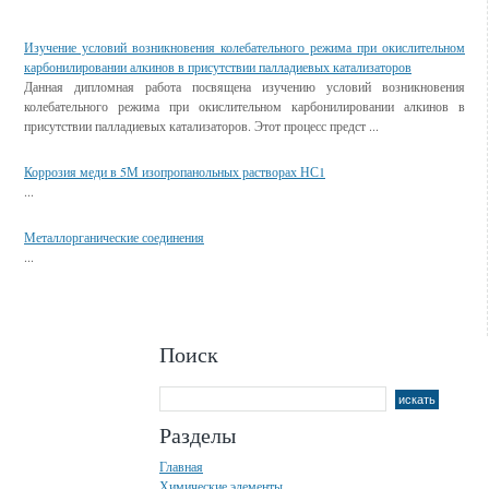
Смотрите также
Изучение условий возникновения колебательного режима при окислительном
карбонилировании алкинов в присутствии палладиевых катализаторов
Данная дипломная работа посвящена изучению условий возникновения
колебательного режима при окислительном карбонилировании алкинов в
присутствии палладиевых катализаторов. Этот процесс предст ...
Коррозия меди в 5М изопропанольных растворах НС1
...
Металлорганические соединения
...
Поиск
Разделы
Главная
Химические элементы