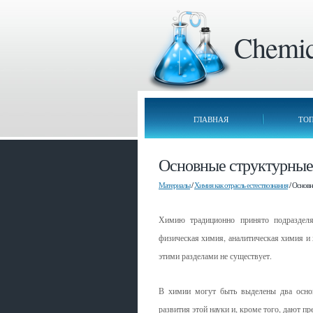
Chemica
ГЛАВНАЯ
ТО
Основные структурные 
Материалы
/
Химия как отрасль естествознания
/ Основн
Химию традиционно принято подразделят
физическая химия, аналитическая химия и
этими разделами не существует.
В химии могут быть выделены два осно
развития этой науки и, кроме того, дают п