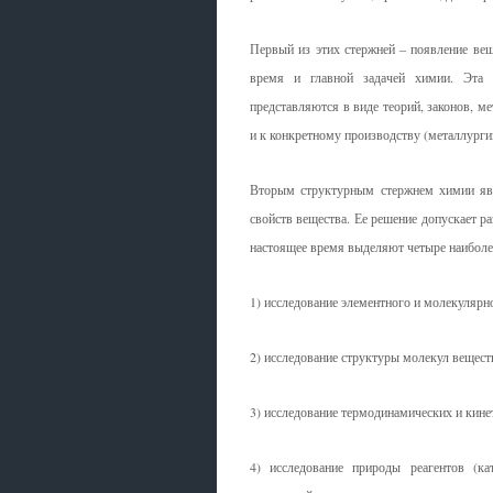
Первый из этих стержней – появление вещ
время и главной задачей химии. Эта з
представляются в виде теорий, законов, м
и к конкретному производству (металлургии
Вторым структурным стержнем химии явля
свойств вещества. Ее решение допускает р
настоящее время выделяют четыре наиболе
1) исследование элементного и молекулярно
2) исследование структуры молекул вещест
3) исследование термодинамических и кине
4) исследование природы реагентов (ка