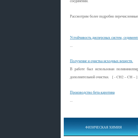
соединений.
Рассмотрим более подробно перечисленны
Смотрите также
Устойчивость дисперсных систем, седимен
...
Получение и очистка исходных веществ.
В работе был использован поливинилпир
дополнительной очистки. [ - CH2 – CH – ]
Производство бета-каротина
...
ФИЗИЧЕСКАЯ ХИМИЯ