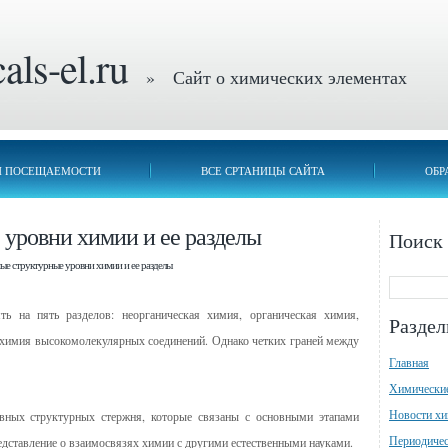
ls-el.ru
» Сайт о химических элементах
П ПОСЕЩАЕМОСТИ
ВСЕ СРТАНИЦЫ САЙТА
ОБР
уровни химии и ее разделы
Поиск
ые структурные уровни химии и ее разделы
ь на пять разделов: неорганическая химия, органическая химия,
Разде
 химия высокомолекулярных соединений. Однако четких граней между
Главная
Химически
Новости х
вных структурных стержня, которые связаны с основными этапами
Периодичес
редставление о взаимосвязях химии с другими естественными науками.