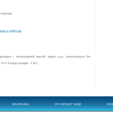
е подходы.
тация и диффузия
ролидон с молекулярной массой- марки ч.д.а., использовался без
 N O Хлорид кальция – CaCl ...
ШПАРГАЛКА
ЭТО ЧИТАЮТ ЧАЩЕ
ПОЛ