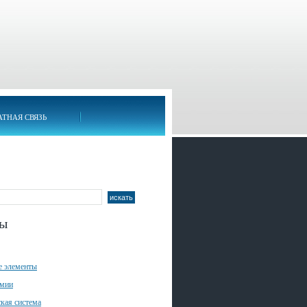
АТНАЯ СВЯЗЬ
лы
е элементы
имии
кая система