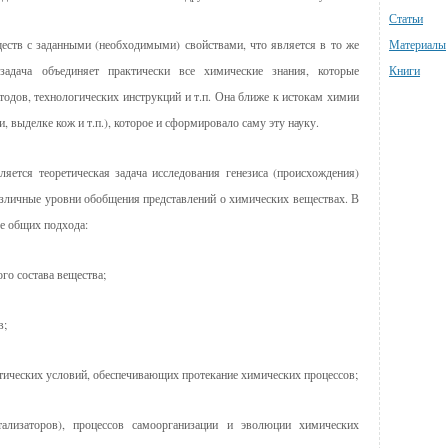
Статьи
еств с заданными (необходимыми) свойствами, что является в то же
Материалы
адача объединяет практически все химические знания, которые
Книги
етодов, технологических инструкций и т.п. Она ближе к истокам химии
, выделке кож и т.п.), которое и сформировало саму эту науку.
ется теоретическая задача исследования генезиса (происхождения)
азличные уровни обобщения представлений о химических веществах. В
е общих подхода:
го состава вещества;
в;
тических условий, обеспечивающих протекание химических процессов;
тализаторов), процессов самоорганизации и эволюции химических