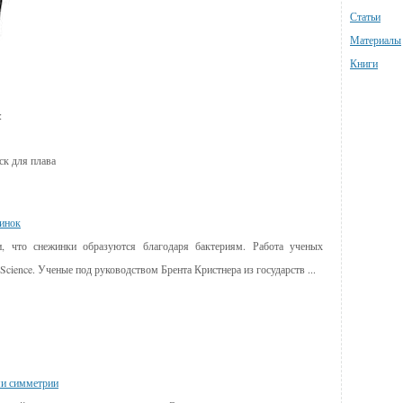
Статьи
Материалы
Книги
:
ск для плава
жинок
 что снежинки образуются благодаря бактериям. Работа ученых
cience. Ученые под руководством Брента Кристнера из государств ...
ми симметрии