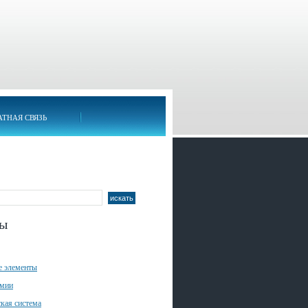
АТНАЯ СВЯЗЬ
лы
е элементы
имии
кая система