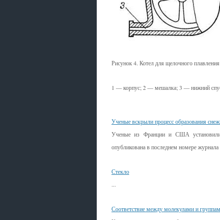
Рисунок 4. Котел для щелочного плавления
1 — корпус; 2 — мешалка; 3 — нижний спу
Смотрите также
Ученые вскрыли процесс образования сне
Ученые из Франции и США установили,
опубликована в последнем номере журнала S
Стекло
...
Соответствие между молекулами и группа