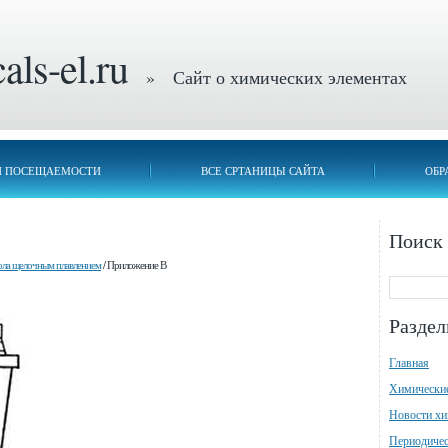
ls-el.ru
» Сайт о химических элементах
П ПОСЕЩАЕМОСТИ
ВСЕ СРТАНИЦЫ САЙТА
ОБР
Поиск
ола щелочным плавлением
/ Приложение В
Разде
Главная
Химически
Новости х
Периодичес