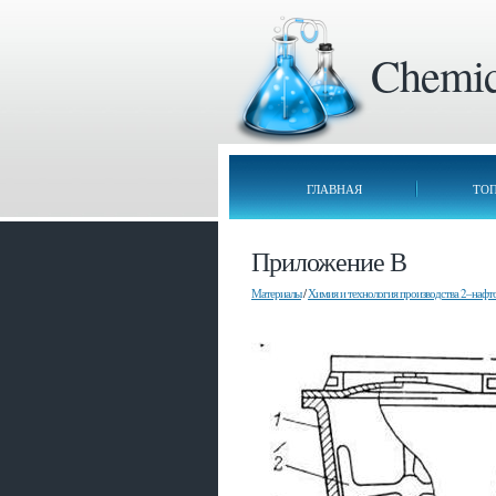
Chemica
ГЛАВНАЯ
ТО
Приложение В
Материалы
/
Химия и технология производства 2–нафт