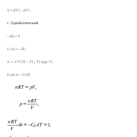
A = pV2 – pV1.
4.
Адиабатический
– δQ = 0
1) δA = –dU,
A = –CV(T2 – T1), T2 &gt; T1;
2) pd δ= –CvdT,