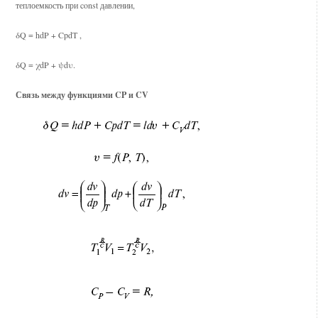
теплоемкость при const давлении,
δQ = hdP + CpdT ,
δQ = χdP + ψdυ.
Связь между функциями CP и CV