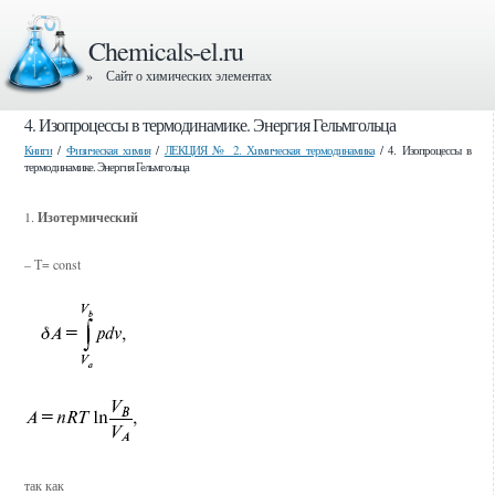
Chemicals-el.ru
» Сайт о химических элементах
4. Изопроцессы в термодинамике. Энергия Гельмгольца
Книги
/
Физическая химия
/
ЛЕКЦИЯ № 2. Химическая термодинамика
/ 4. Изопроцессы в
термодинамике. Энергия Гельмгольца
1.
Изотермический
– Т= const
так как