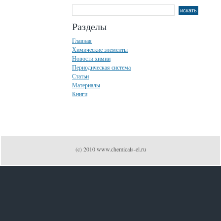
Разделы
Главная
Химические элементы
Новости химии
Периодическая система
Статьи
Материалы
Книги
(c) 2010 www.chemicals-el.ru