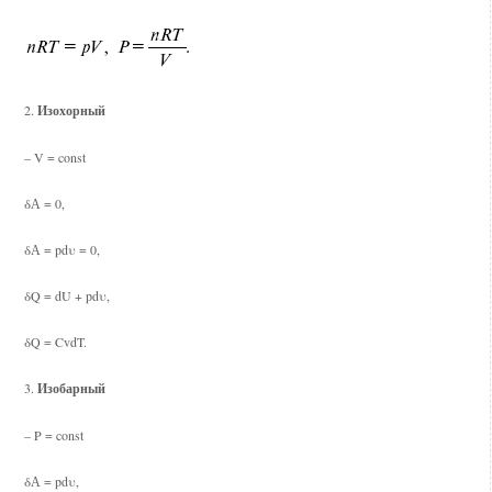
2.
Изохорный
– V = const
δА = 0,
δА = pdυ = 0,
δQ = dU + pdυ,
δQ = CvdT.
3.
Изобарный
– P = const
δА = pdυ,