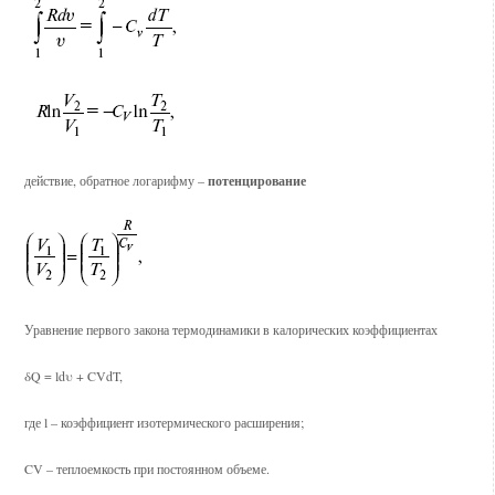
действие, обратное логарифму –
потенцирование
Уравнение первого закона термодинамики в калорических коэффициентах
δQ = ldυ + CVdT,
где l – коэффициент изотермического расширения;
CV – теплоемкость при постоянном объеме.