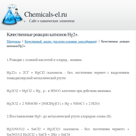
Chemicals-el.ru
» Сайт о химических элементах
Качественные реакции катионов Hg2+.
Материалы
/
Качественный анализ (кислотно-основная классификация)
/ Качественные реакции
катионов Hg2+.
1.Реакция с соляной кислотой и хлорид - ионами.
Hg22+ + 2СГ = HgCI2 (каломель - бел. постепенно чернеет с выделением
тонкодисперсной металлической ртути:
Hg2Cl2 = HgCl2 + Hg., p.- в HNO3 алогично при действии аммиака:
Hg2Cl2 + 2 NH4OH = [NH2Hg]Cl | + Hg + NH4C1 + 2 H2O)
2.Восстановление Hgf~ до металлической ртути хлоридом олова (II).
Hg2(NO3)2 + SnCI2 = Hg2Cl21 (каломель - бел. постепенно чернеет) +
Sn(NO3)2 Hg2Cl2 + SnCb = 2Hg + SnCl4