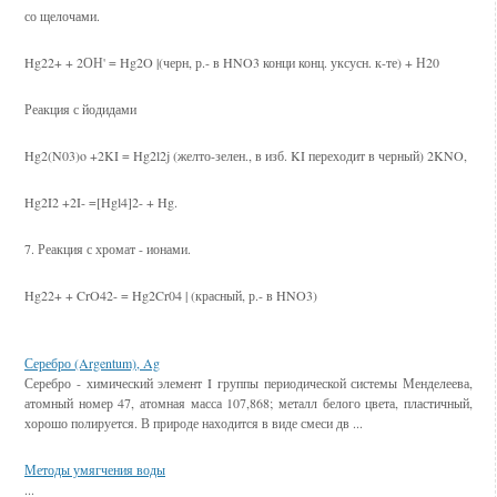
со щелочами.
Hg22+ + 2ОН' = Hg2O |(черн, р.- в HNO3 конци конц. уксусн. к-те) + Н20
Реакция с йодидами
Hg2(N03)o +2KI = Hg2l2j (желто-зелен., в изб. KI переходит в черный) 2KNO,
Hg2I2 +2I- =[Hgl4]2- + Hg.
7. Реакция с хромат - ионами.
Hg22+ + CrO42- = Hg2Cr04 | (красный, р.- в HNO3)
Смотрите также
Серебро (Argentum), Ag
Серебро - химический элемент I группы периодической системы Менделеева,
атомный номер 47, атомная масса 107,868; металл белого цвета, пластичный,
хорошо полируется. В природе находится в виде смеси дв ...
Методы умягчения воды
...