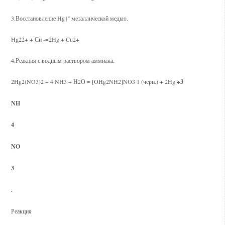
3.Восстановление Hg}'' металлической медью.
Hg22+ + Си -=2Hg + Cu2+
4.Реакция с водным раствором аммиака.
2Hg2(NO3)2 + 4 NH3 + Н2О = [OHg2NH2]NO3 1 (черн.) + 2Hg
+3
NH
4
NO
3
.
Реакция