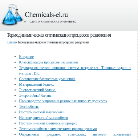
Chemicals-el.ru
» Сайт о химических элементах
Термодинамическая оптимизация процессов разделения
Статьи
/ Термодинамическая оптимизация процессов разделения
Введение
Классификация процессов разделения
Термодинамическое описание систем разделения. Типовые задачи и
методы ТВК.
Составление балансовых уравнений.
Материальный баланс.
Энергетический баланс.
Энтропийный баланс.
Производство энтропии в различных типовых процессах
Теплообмен.
Изотермический массообмен
Неизотермический массообмен
Изотермический химический процесс
Тепломассообмен с химическими превращениями
Определение предельно возможных значений показателей