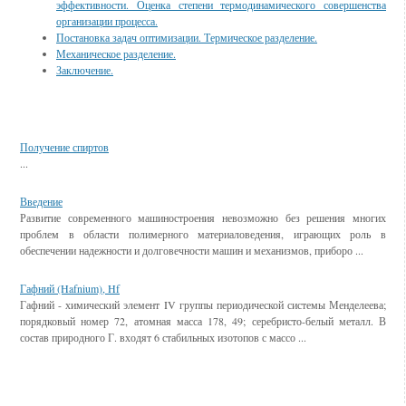
эффективности. Оценка степени термодинамического совершенства
организации процесса.
Постановка задач оптимизации. Термическое разделение.
Механическое разделение.
Заключение.
Смотрите также
Получение спиртов
...
Введение
Развитие современного машиностроения невозможно без решения многих
проблем в области полимерного материаловедения, играющих роль в
обеспечении надежности и долговечности машин и механизмов, приборо ...
Гафний (Hafnium), Hf
Гафний - химический элемент IV группы периодической системы Менделеева;
порядковый номер 72, атомная масса 178, 49; серебристо-белый металл. В
состав природного Г. входят 6 стабильных изотопов с массо ...