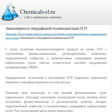
Chemicals-el.ru
» Сайт о химических элементах
Закономерности твердофазной поликонденсации ПЭТ
Материалы
/
Исследования в области синтеза и переработки полиэтилентерефталата и нанокомпозитов
на его основе
/ Закономерности твердофазной поликонденсации ПЭТ
С целью получения высокомолекулярного продукта на основе ПЭТ с
улучшенными физико-химическими, диэлектрическими свойствами,
гидролитической стойкостью и незначительным содержанием концевых
карбоксильных групп, синтезы осуществляли способом твердофазной
поликонденсации (ТФПК).
Предварительно полученный и высушенный ПЭТ подвергали термической
обработке в атмосфере инертного газа или вакууме.
Удлинение цепи происходит за счет реакций функциональных групп
макромолекул. Благодаря увеличению молекулярной массы, полимер имеет
улучшенные физико-химические и диэлектрические свойства, обладает
гидролитической стойкостью и незначительным содержанием карбоксильных
групп. Рост молекулярной массы может происходить: