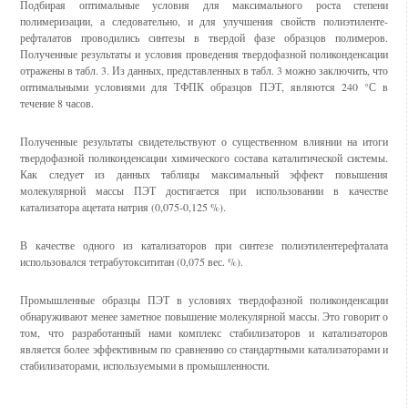
Подбирая оптимальные условия для максимального роста степени
полимеризации, а следовательно, и для улучшения свойств полиэтиленте-
рефталатов проводились синтезы в твердой фазе образцов полимеров.
Полученные результаты и условия проведения твердофазной поликонденсации
отражены в табл. 3. Из данных, представленных в табл. 3 можно заключить, что
оптимальными условиями для ТФПК образцов ПЭТ, являются 240 °С в
течение 8 часов.
Полученные результаты свидетельствуют о существенном влиянии на итоги
твердофазной поликонденсации химического состава каталитической системы.
Как следует из данных таблицы максимальный эффект повышения
молекулярной массы ПЭТ достигается при использовании в качестве
катализатора ацетата натрия (0,075-0,125 %).
В качестве одного из катализаторов при синтезе полиэтилентерефталата
использовался тетрабутоксититан (0,075 вес. %).
Промышленные образцы ПЭТ в условиях твердофазной поликонденсации
обнаруживают менее заметное повышение молекулярной массы. Это говорит о
том, что разработанный нами комплекс стабилизаторов и катализаторов
является более эффективным по сравнению со стандартными катализаторами и
стабилизаторами, используемыми в промышленности.
Смотрите также