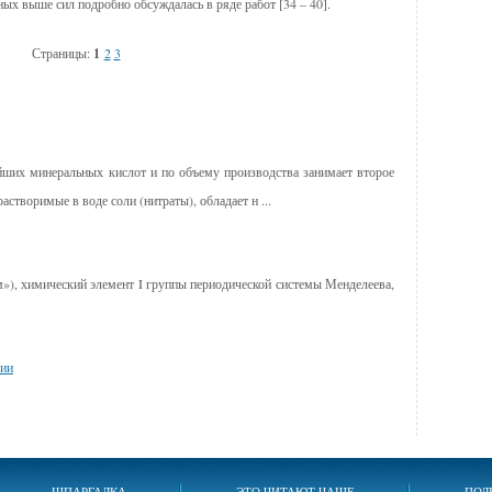
ых выше сил подробно обсуждалась в ряде работ [34 – 40].
Страницы:
1
2
3
йших минеральных кислот и по объему производства занимает второе
астворимые в воде соли (нитраты), обладает н ...
»), химический элемент I группы периодической системы Менделеева,
.
сии
ШПАРГАЛКА
ЭТО ЧИТАЮТ ЧАЩЕ
ПОЛ