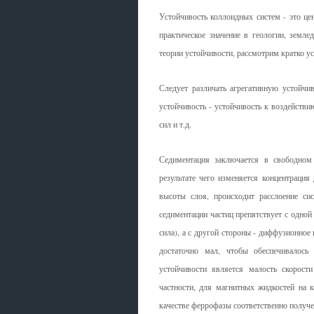
Устойчивость коллоидных систем - это це
практическое значение в геологии, земле
теории устойчивости, рассмотрим кратко у
Следует различать агрегативную устойчив
устойчивость - устойчивость к воздействи
сил и т.д.
Седиментация заключается в свободном
результате чего изменяется концентрация
высоты слоя, происходит расслоение си
седиментации частиц препятствует с одной
сила), а с другой стороны - диффузионное
достаточно мал, чтобы обеспечивалось
устойчивости является малость скорост
частности, для магнитных жидкостей на 
качестве феррофазы соответственно получе