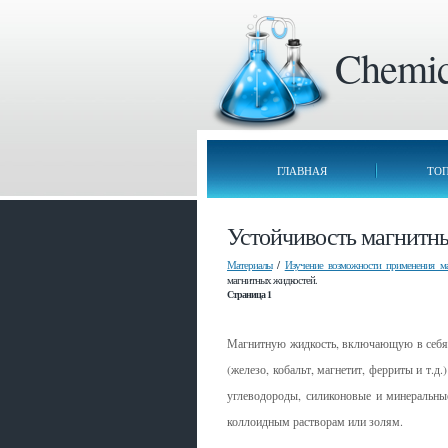
Chemica
ГЛАВНАЯ
ТО
Устойчивость магнитн
Материалы
/
Изучение возможности применения ма
магнитных жидкостей.
Страница 1
Магнитную жидкость, включающую в себя 
(железо, кобальт, магнетит, ферриты и т.д
углеводороды, силиконовые и минеральные
коллоидным растворам или золям.