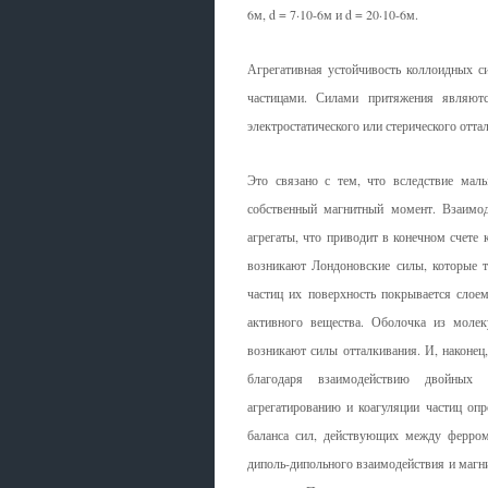
6м, d = 7·10-6м и d = 20·10-6м.
Агрегативная устойчивость коллоидных с
частицами. Силами притяжения являют
электростатического или стерического оттал
Это связано с тем, что вследствие ма
собственный магнитный момент. Взаимо
агрегаты, что приводит в конечном счете 
возникают Лондоновские силы, которые т
частиц их поверхность покрывается слое
активного вещества. Оболочка из моле
возникают силы отталкивания. И, наконец
благодаря взаимодействию двойных 
агрегатированию и коагуляции частиц опр
баланса сил, действующих между ферром
диполь-дипольного взаимодействия и магни