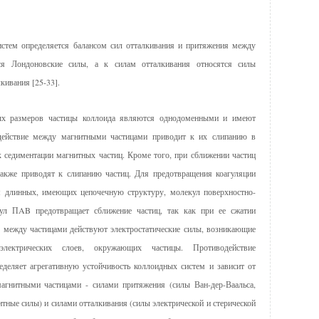
истем определяется балансом сил отталкивания и притяжения между
ся Лондоновские силы, а к силам отталкивания относятся силы
кивания [25-33].
лых размеров частицы коллоида являются однодоменными и имеют
действие между магнитными частицами приводит к их слипанию в
к седиментации магнитных частиц. Кроме того, при сближении частиц
акже приводят к слипанию частиц. Для предотвращения коагуляции
м длинных, имеющих цепочечную структуру, молекул поверхностно-
кул ПAB предотвращает сближение частиц, так как при ее сжатии
, между частицами действуют электростатические силы, возникающие
электрических слоев, окружающих частицы. Противодействие
еделяет агрегативную устойчивость коллоидных систем и зависит от
агнитными частицами - силами притяжения (силы Ван-дер-Ваальса,
тные силы) и силами отталкивания (силы электрической и стерической