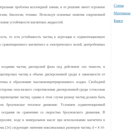
Статьи
нтральная проблема коллоидной химии, и ее решение имеет огромное
Материалы
делии, биологии, технике. Используя основные понятия современной
Книги
словия устойчивости магнитных жидкостей.
ость, то есть устойчивость частиц к агрегации и седиментационную
ю гравитационного магнитного и электрического полей, центробежных
 оседании частиц дисперсной фазы под действием сил тяжести, в
 дисперсных частиц в объеме дисперсионной среды в зависимости от
стемы и образование высококонцентрированного осадка. Свободной
 стороны сила вязкого сопротивления дисперсионной среды (стоксовая
 перемещение частиц, однако в этом случае размер частиц должен быть
 их броуновское тепловое движение. Условием седиментационной
и оседания по сравнению со скоростью броуновского движения. В
керосине, воде и минеральном масле при использовании магнетита в
ны [24] следующие значения максимальных размеров частиц: d = 8·10-