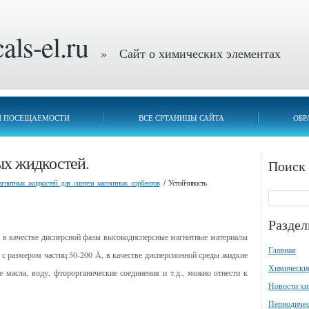
ls-el.ru
» Сайт о химических элементах
П ПОСЕЩАЕМОСТИ
ВСЕ СРТАНИЦЫ САЙТА
ОБР
ых жидкостей.
Поиск
гнитных жидкостей для синтеза магнитных сорбентов
/ Устойчивость
Разде
в качестве дисперсной фазы высокодисперсные магнитные материалы
Главная
.) с размером частиц 50-200 Å, в качестве дисперсионной среды жидкие
Химически
 масла, воду, фторорганические соединения и т.д., можно отнести к
Новости х
Периодичес