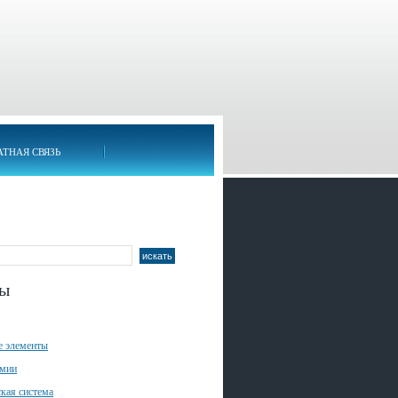
АТНАЯ СВЯЗЬ
лы
е элементы
имии
кая система