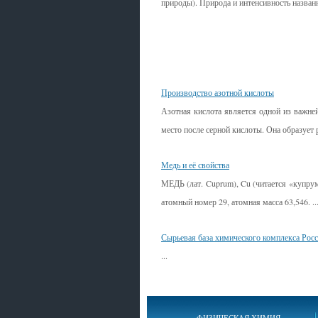
природы). Природа и интенсивность названн
Смотрите также
Производство азотной кислоты
Азотная кислота является одной из важне
место после серной кислоты. Она образует р
Медь и её свойства
МЕДЬ (лат. Cuprum), Cu (читается «купрум
атомный номер 29, атомная масса 63,546. ..
Сырьевая база химического комплекса Рос
...
ФИЗИЧЕСКАЯ ХИМИЯ