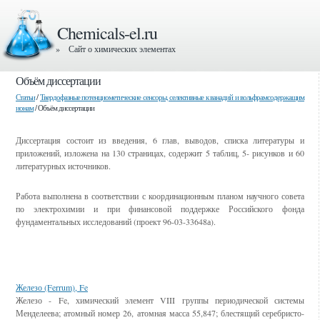
Chemicals-el.ru
» Сайт о химических элементах
Объём диссертации
Статьи
/
Твердофазные потенциометические сенсоры, селективные к ванадий и вольфрамсодержащим
ионам
/ Объём диссертации
Диссертация состоит из введения, 6 глав, выводов, списка литературы и
приложений, изложена на 130 страницах, содержит 5 таблиц, 5- рисунков и 60
литературных источников.
Работа выполнена в соответствии с координационным планом научного совета
по электрохимии и при финансовой поддержке Российского фонда
фундаментальных исследований (проект 96-03-33648а).
Смотрите также
Железо (Ferrum), Fe
Железо - Fe, химический элемент VIII группы периодической системы
Менделеева; атомный номер 26, атомная масса 55,847; блестящий серебристо-