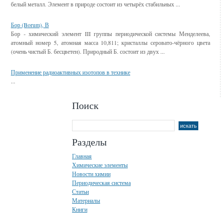
белый металл. Элемент в природе состоит из четырёх стабильных ...
Бор (Borum), В
Бор - химический элемент III группы периодической системы Менделеева,
атомный номер 5, атомная масса 10,811; кристаллы серовато-чёрного цвета
(очень чистый Б. бесцветен). Природный Б. состоит из двух ...
Применение радиоактивных изотопов в технике
...
Поиск
Разделы
Главная
Химические элементы
Новости химии
Периодическая система
Статьи
Материалы
Книги