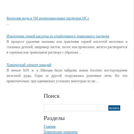
Смотрите также
Коррозия меди в 5М изопропанольных растворах НС1
...
Извлечение серной кислоты из отработанного травильного раствора
В процессе удаления окалины или травления серной кислотой железных и
стальных деталей, например листов, полос или проволоки, железо растворяется
в сернокислом травильном растворе с образова ...
Химический элемент ванадий
В начале XIX в. в Швеции были найдены новые богатые месторождения
железной руды. Одна за другой сооружались доменные печи. Но что
примечательно: при одинаковых условиях некоторые из ни ...
Поиск
Разделы
Главная
Химические элементы