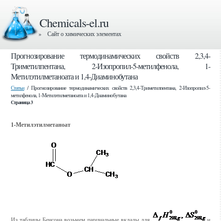
Chemicals-el.ru
» Сайт о химических элементах
Прогнозирование термодинамических свойств 2,3,4-
Триметилпентана, 2-Изопропил-5-метилфенола, 1-
Метилэтилметаноата и 1,4-Диаминобутана
Статьи
/ Прогнозирование термодинамических свойств 2,3,4-Триметилпентана, 2-Изопропил-5-
метилфенола, 1-Метилэтилметаноата и 1,4-Диаминобутана
Страница 3
1-Метилэтилметаноат
Из таблицы Бенсона возьмем парциальные вклады для
и