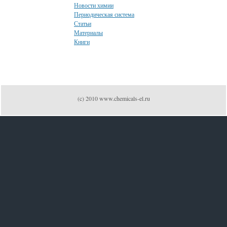
Новости химии
Периодическая система
Статьи
Материалы
Книги
(c) 2010 www.chemicals-el.ru