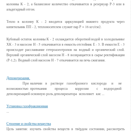
колонны К - 2, а балансовое количество откачивается в резервуар Р-3 или в
альдегидный отгон.
Тепло в колонну К - 2 вводится циркуляцией нижнего продукта через
кипятильник ПП - 2, теплоносителем служит пар Р = 16 кгс/см2.
Кубовый остаток колонны К - 2 охлаждается оборотной водой в холодильнике
ХК - 3 и насосом Н - 5 откачивается в емкость-отстойник Е - 3. В емкости Е - 3
происходит расслаивание гетероазеотропов на водный и органический слой.
Верхний органический слой насосом Н - 8 возвращается в сырье ректификации
(Р-1,2). Водный слой насосом Н - 7 откачивается на печь сжигания.
Смотрите также
Депомеризация.
При наличии в растворе газообразного кислорода и не
возможностью протекания процесса коррозии с водородной
деполяризацией основную роль деполяризатора исполняет кис ...
Установка газофракционная
...
Строение и свойства вещества
Цель за­ня­тия: изу­чить свой­ства ве­ществ в твёр­дом со­стоя­нии, рассмотреть