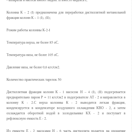
Колонна К – 2 (I) предназначена для переработки дистиллятной метанольной
фракции колонн К – 1 (I), (II);
Режим работы колонны К-2-I
Температура верха, не более 85 оС.
Температура низа, не более 105 оС.
Давление низа, не более 0,6 кгс/см2.
Количество практических тарелок 50
Дистиллятная фракция колонн К - 1 насосом Н – 4 (I), (II) подогревается
предварительно паром Р = 11 кгс/см2 в подогревателе АТ - 2 и направляется в
колонну К - 2.С верха колонны К - 2 выводится легкая фракция,
конденсируется в конденсаторе воздушного охлаждения КВО - 2, а затем
охлаждается оборотной водой в холодильнике КХ - 2 и поступает в
рефлюксную емкость Е - 2.
Из емкости Е - 2 насосами Н - 6 часть дистиллята подается на орошение