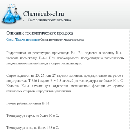
Chemicals-el.ru
» Сайт о химических элементах
Описание технологического процесса
Статьи
/
Получение спиртов
/ Описание технологического процесса
Гидрогенизат из резервуаров промсклада Р-1, Р-2 подается в колонну К-1-I
насосом промсклада Н-1-I. При необходимости предусмотрена возможность
подачи химочищенной воды в сырье ректификации.
Сырье подается на 23, 25 или 27 тарелки колонны, предварительно нагретое в
подогревателе Т-326-I паром Р = 3,5 кгс/см2 до температуры не более 90 о С.
Колонна К-1-I служит для отделения метанольной фракции от суммы
бутиловых спиртов и продуктов уплотнения.
Режим работы колонны К-1-I
Температура верха, не более 90 о С.
Температура низа, не более 135 о С.