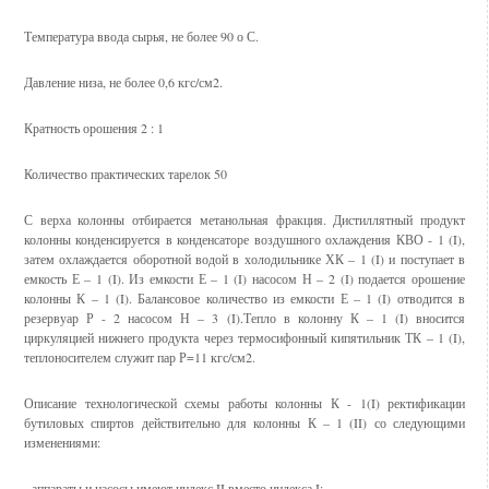
Температура ввода сырья, не более 90 о С.
Давление низа, не более 0,6 кгс/см2.
Кратность орошения 2 : 1
Количество практических тарелок 50
С верха колонны отбирается метанольная фракция. Дистиллятный продукт
колонны конденсируется в конденсаторе воздушного охлаждения КВО - 1 (I),
затем охлаждается оборотной водой в холодильнике ХК – 1 (I) и поступает в
емкость Е – 1 (I). Из емкости Е – 1 (I) насосом Н – 2 (I) подается орошение
колонны К – 1 (I). Балансовое количество из емкости Е – 1 (I) отводится в
резервуар Р - 2 насосом Н – 3 (I).Тепло в колонну К – 1 (I) вносится
циркуляцией нижнего продукта через термосифонный кипятильник ТК – 1 (I),
теплоносителем служит пар Р=11 кгс/см2.
Описание технологической схемы работы колонны К - 1(I) ректификации
бутиловых спиртов действительно для колонны К – 1 (II) со следующими
изменениями:
- аппараты и насосы имеют индекс II вместо индекса I;