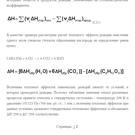
коэффициенты.
(I.21)
В качестве примера рассмотрим расчет теплового эффекта реакции окисления
одного моля глюкозы (теплота образования кислорода по определению равна
нулю):
С6Н12О6 + 6 О2 ––> 6 СО2 + 6 Н2О
Величины тепловых эффектов химических реакций зависят от условий, в
которых проводятся реакции. Поэтому табличные значения теплот различных
процессов принято относить к стандартному состоянию – температуре 298 К и
давлению 101325 Па (760 мм. рт. ст.; 1 атм.); величины тепловых эффектов при
данных условиях называют стандартными тепловыми эффектами и обозначают
ΔН°298 и ΔU°298 соответственно.
Страницы:
1
2