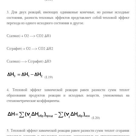
3. Для двух реакций, имеющих одинаковые конечные, но разные исходные
состояния, разность тепловых эффектов представляет собой тепловой эффект
перехода из одного исходного состояния в другое.
С(алмаз) + О2 ––> СО2 ΔН1
С(графит) + О2 ––> СО2 ΔН2
С(алмаз) ––> С(графит) ΔН3
(I.19)
4. Тепловой эффект химической реакции равен разности сумм теплот
образования продуктов реакции и исходных веществ, умноженных на
стехиометрические коэффициенты.
(I.20)
5. Тепловой эффект химической реакции равен разности сумм теплот сгорания
исходных веществ и продуктов реакции, умноженных на стехиометрические