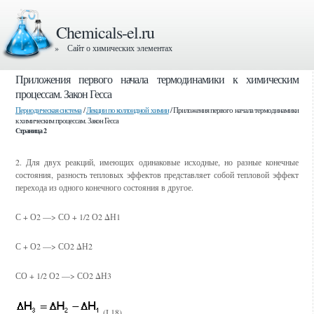
Chemicals-el.ru
» Сайт о химических элементах
Приложения первого начала термодинамики к химическим
процессам. Закон Гесса
Периодическая система
/
Лекции по коллоидной химии
/ Приложения первого начала термодинамики
к химическим процессам. Закон Гесса
Страница 2
2. Для двух реакций, имеющих одинаковые исходные, но разные конечные
состояния, разность тепловых эффектов представляет собой тепловой эффект
перехода из одного конечного состояния в другое.
С + О2 ––> СО + 1/2 О2 ΔН1
С + О2 ––> СО2 ΔН2
СО + 1/2 О2 ––> СО2 ΔН3
(I.18)