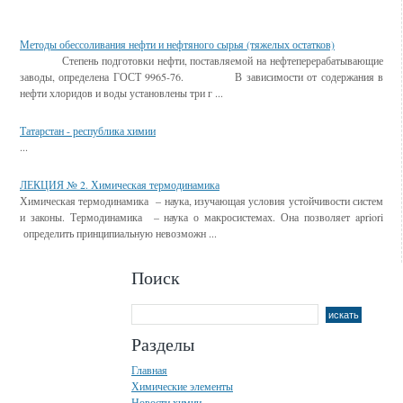
Смотрите также
Методы обессоливания нефти и нефтяного сырья (тяжелых остатков)
Степень подготовки нефти, поставляемой на нефтеперерабатывающие
заводы, определена ГОСТ 9965-76. В зависимости от содержания в
нефти хлоридов и воды установлены три г ...
Татарстан - республика химии
...
ЛЕКЦИЯ № 2. Химическая термодинамика
Химическая термодинамика – наука, изучающая условия устойчивости систем
и законы. Термодинамика – наука о макросистемах. Она позволяет apriori
определить принципиальную невозможн ...
Поиск
Разделы
Главная
Химические элементы
Новости химии