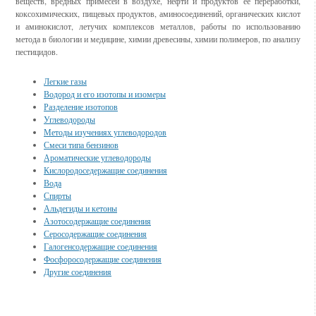
веществ, вредных примесей в воздухе, нефти и продуктов ее переработки,
коксохимических, пищевых продуктов, аминосоединений, органических кислот
и аминокислот, летучих комплексов металлов, работы по использованию
метода в биологии и медицине, химии древесины, химии полимеров, по анализу
пестицидов.
Легкие газы
Водород и его изотопы и изомеры
Разделение изотопов
Углеводороды
Методы изучениях углеводородов
Смеси типа бензинов
Ароматические углеводороды
Кислородоседержащие соединения
Вода
Спирты
Альдегиды и кетоны
Азотосодержащие соединения
Серосодержащие соединения
Галогенсодержащие соединения
Фосфоросодержащие соединения
Другие соединения