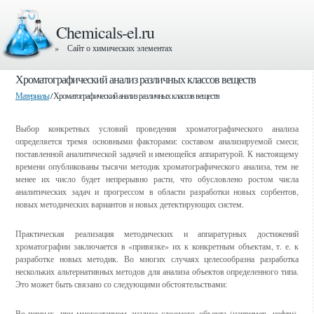
Chemicals-el.ru
» Сайт о химических элементах
Хроматографический анализ различных классов веществ
Материалы
/ Хроматографический анализ различных классов веществ
Выбор конкретных условий проведения хроматографического анализа
определяется тремя основными факторами: составом анализируемой смеси;
поставленной аналитической задачей и имеющейся аппаратурой. К настоящему
времени опубликованы тысячи методик хроматографического анализа, тем не
менее их число будет непрерывно расти, что обусловлено ростом числа
аналитических задач и прогрессом в области разработки новых сорбентов,
новых методических вариантов и новых детектирующих систем.
Практическая реализация методических и аппаратурных достижений
хроматографии заключается в «привязке» их к конкретным объектам, т. е. к
разработке новых методик. Во многих случаях целесообразна разработка
нескольких альтернативных методов для анализа объектов определенного типа.
Это может быть связано со следующими обстоятельствами:
Во-первых, при многоэтапном анализе сложного объекта (например, нефти),