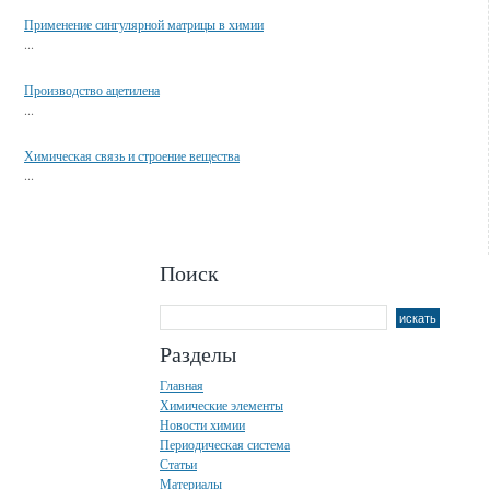
Смотрите также
Применение сингулярной матрицы в химии
...
Производство ацетилена
...
Химическая связь и строение вещества
...
Поиск
Разделы
Главная
Химические элементы
Новости химии
Периодическая система
Статьи
Материалы