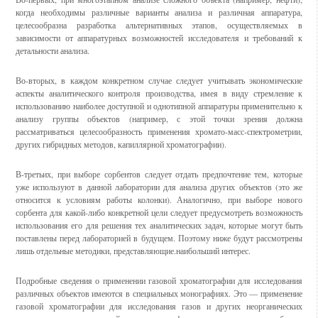
когда необходимы различные варианты анализа и различная аппаратура,
целесообразна разработка альтернативных этапов, осуществляемых в
зависимости от аппаратурных возможностей исследователя и требований к
детальности анализа.
Во-вторых, в каждом конкретном случае следует учитывать экономические
аспекты аналитического контроля производства, имея в виду стремление к
использованию наиболее доступной и однотипной аппаратуры применительно к
анализу группы объектов (например, с этой точки зрения должна
рассматриваться целесообразность применения хромато-масс-спектрометрии,
других гибридных методов, капиллярной хроматографии).
В-третьих, при выборе сорбентов следует отдать предпочтение тем, которые
уже используют в данной лаборатории для анализа других объектов (это же
относится к условиям работы колонки). Аналогично, при выборе нового
сорбента для какой-либо конкретной цели следует предусмотреть возможность
использования его для решения тех аналитических задач, которые могут быть
поставлены перед лабораторией в будущем. Поэтому ниже будут рассмотрены
лишь отдельные методики, представляющие.наибольший интерес.
Подробные сведения о применении газовой хроматографии для исследования
различных объектов имеются в специальных монографиях. Это — применение
газовой хроматографии для исследования газов и других неорганических