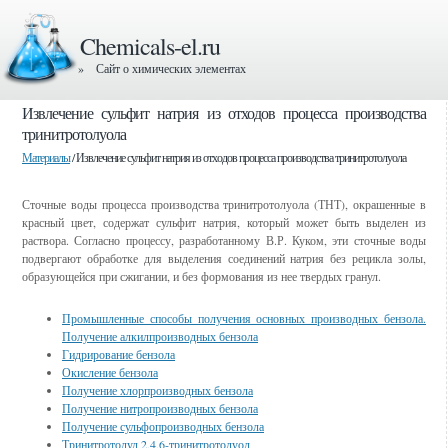
Chemicals-el.ru
» Сайт о химических элементах
Извлечение сульфит натрия из отходов процесса производства
тринитротолуола
Материалы
/ Извлечение сульфит натрия из отходов процесса производства тринитротолуола
Сточные воды процесса производства тринитротолуола (ТНТ), окрашенные в
красный цвет, содержат сульфит натрия, который может быть выделен из
раствора. Согласно процессу, разработанному В.Р. Куком, эти сточные воды
подвергают обработке для выделения соединений натрия без рецикла золы,
образующейся при сжигании, и без формования из нее твердых гранул.
Промышленные способы получения основных производных бензола.
Получение алкилпроизводных бензола
Гидрирование бензола
Окисление бензола
Получение хлорпроизводных бензола
Получение нитропроизводных бензола
Получение сульфопроизводных бензола
Тринитротолул 2,4,6-тринитротолуол