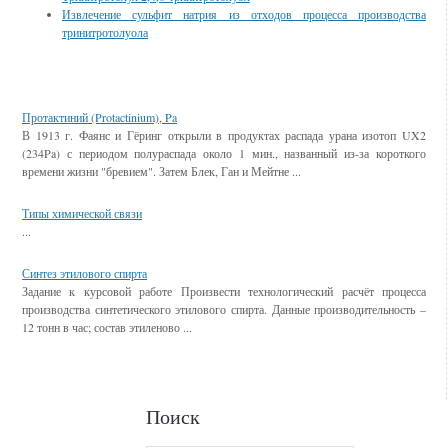
Извлечение сульфит натрия из отходов процесса производства
тринитротолуола
Смотрите также
Протактиний (Protactinium), Pa
В 1913 г. Фаянс и Гёринг открыли в продуктах распада урана изотоп UX2
(234Pa) с периодом полураспада около 1 мин., названный из-за короткого
времени жизни "бревием". Затем Блек, Ган и Мейтне ...
Типы химической связи
...
Синтез этилового спирта
Задание к курсовой работе Произвести технологический расчёт процесса
производства синтетического этилового спирта. Данные производительность –
12 тонн в час; состав этиленово ...
Поиск