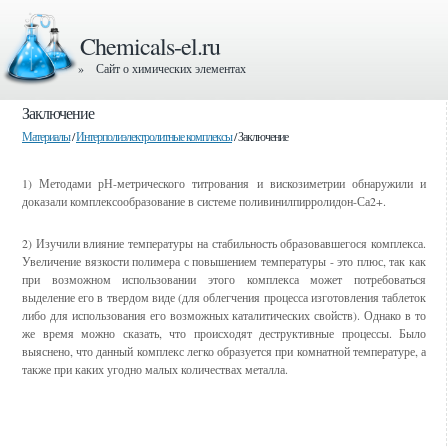
Chemicals-el.ru
» Сайт о химических элементах
Заключение
Материалы
/
Интерполиэлектролитные комплексы
/ Заключение
1) Методами рН-метрического титрования и вискозиметрии обнаружили и
доказали комплексообразование в системе поливинилпирролидон-Са2+.
2) Изучили влияние температуры на стабильность образовавшегося комплекса.
Увеличение вязкости полимера с повышением температуры - это плюс, так как
при возможном использовании этого комплекса может потребоваться
выделение его в твердом виде (для облегчения процесса изготовления таблеток
либо для использования его возможных каталитических свойств). Однако в то
же время можно сказать, что происходят деструктивные процессы. Было
выяснено, что данный комплекс легко образуется при комнатной температуре, а
также при каких угодно малых количествах металла.
Смотрите также