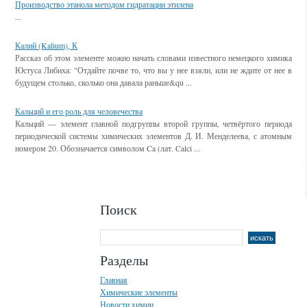
Производство этанола методом гидратации этилена
...
Калий (Kalium), К
Рассказ об этом элементе можно начать словами известного немецкого химика
Юстуса Либиха: "Отдайте почве то, что вы у нее взяли, или не ждите от нее в
будущем столько, сколько она давала раньше&qu ...
Кальций и его роль для человечества
Кальций — элемент главной подгруппы второй группы, четвёртого периода
периодической системы химических элементов Д. И. Менделеева, с атомным
номером 20. Обозначается символом Ca (лат. Calci ...
Поиск
Разделы
Главная
Химические элементы
Новости химии