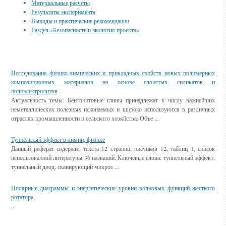
Материальные расчеты
Результаты эксперимента
Выводы и практические рекомендации
Раздел «Безопасность и экология проекта»
Смотрите также
Исследование физико-химических и прикладных свойств новых полимерных
композиционных материалов на основе слоистых силикатов и
полиэлектролитов
Актуальность темы. Бентонитовые глины принадлежат к числу важнейших
неметаллических полезных ископаемых и широко используются в различных
отраслях промышленности и сельского хозяйства. Объе ...
Туннельный эффект в химии, физике
Данный реферат содержит текста 12 страниц, рисунков 12, таблиц 1, список
использованной литературы 36 названий. Ключевые слова: туннельный эффект,
туннельный диод, сканирующий микрос ...
Полярные диаграммы и энергетические уровни волновых функций жесткого
ротатора
...