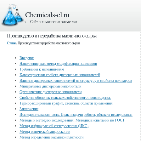
Chemicals-el.ru
» Сайт о химических элементах
Производство и переработка масличного сырья
Статьи
/ Производство и переработка масличного сырья
Введение
Наполнение, как метод модификации полимеров
Требования к наполнителям
Характеристики свойств дисперсных наполнителей
Влияние дисперсных наполнителей на структуру и свойства полимеров
Минеральные дисперсные наполнители
Органические дисперсные наполнители
Свойства оболочек сельскохозяйственного производства.
Терморасширенный графит, свойства, области применения
Заключение
Исследовательская часть. Цель и задачи работы, объекты исследования
Методы и методики исследования. Методики испытаний по ГОСТ
Метод инфракрасной спектроскопии (ИКС)
Метод оптической микроскопии
Метод определение насыпной плотности