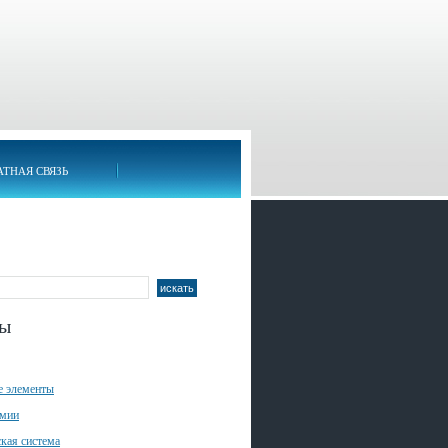
АТНАЯ СВЯЗЬ
лы
е элементы
имии
кая система