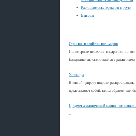
Растворимость германия в ртути
Выводы
Смотрите также
Строение и свойства полимеров
Полимерные вещества внедрились во все 
Ежедневно мы сталкиваемся с различными п
Углеводы
В живой природе широко распространены 
представляют собой, таким образом, как бы 
Предмет аналитической химии и основные э
...