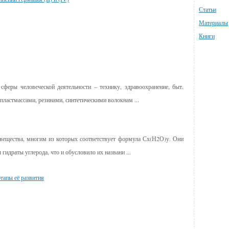
Статьи
Материалы
Книги
сферы человеческой деятельности – технику, здравоохранение, быт.
ластмассами, резинами, синтетическими волокнам ...
вещества, многим из которых соответствует формула Сх(Н2О)у. Они
гидраты углерода, что и обусловило их названи ...
тапы её развития