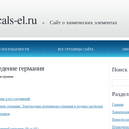
ls-el.ru
» Сайт о химических элементах
П ПОСЕЩАЕМОСТИ
ВСЕ СРТАНИЦЫ САЙТА
ОБР
едение германия
Поиск
ие германия
Разде
ия и его соединений
Главная
тием германия. Электродные потенциалы германия в водных растворах
Химически
сплавов
Новости х
Периодичес
нений германия (II) и (IV)