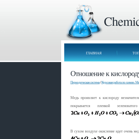
Chemica
ГЛАВНАЯ
ТО
Отношение к кислород
Периодическая система
/
Курсовая работа по химии. М
Медь проявляет к кислороду незначител
покрывается пленкой зеленоват
В сухом воздухе окисление идет очень мед