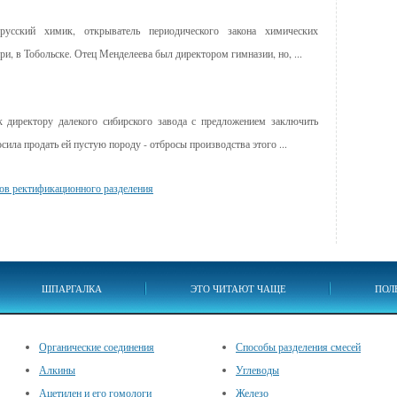
усский химик, открыватель периодического закона химических
ри, в Тобольске. Отец Менделеева был директором гимназии, но, ...
к директору далекого сибирского завода с предложением заключить
ила продать ей пустую породу - отбросы производства этого ...
ов ректификационного разделения
ШПАРГАЛКА
ЭТО ЧИТАЮТ ЧАЩЕ
ПОЛ
Органические соединения
Способы разделения смесей
Алкины
Углеводы
Ацетилен и его гомологи
Железо