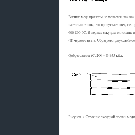
Внешне медь при этом не меняется, так как 
настолько тонок, что пропускает свет, т.е
600-800 0C. В первые секунды окисление ид
(II) черного цвета. Образуется двухслойно
Qобразования (Cu2O) = 84935 кДж.
Рисунок 3. Строение оксидной пленки меди
Смотрите также