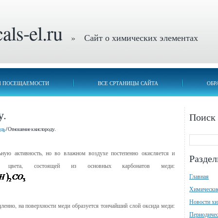
ls-el.ru
» Сайт о химических элементах
П ПОСЕЩАЕМОСТИ
ВСЕ СРТАНИЦЫ САЙТА
ОБР
у.
Поиск
едь
/ Отношение к кислороду.
ьную активность, но во влажном воздухе постепенно окисляется и
Разде
ого цвета, состоящей из основных карбонатов меди:
Главная
Химически
Новости х
ленно, на поверхности меди образуется тончайший слой оксида меди:
Периодичес