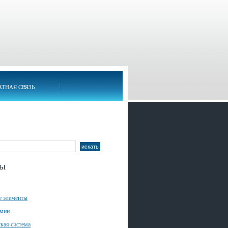
АТНАЯ СВЯЗЬ
лы
е элементы
имии
кая система