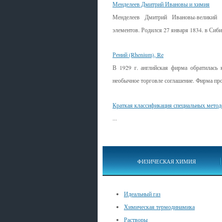
Менделеев Дмитрий Ивановы и химия
Менделеев Дмитрий Ивановы-великий р
элементов. Родился 27 января 1834. в Сиби
Рений (Rhenium), Re
В 1929 г. английская фирма обратилась 
необычное торговле соглашение. Фирма прос
Краткая классификация специальных метод
...
ФИЗИЧЕСКАЯ ХИМИЯ
Идеальный газ
Химическая термодинамика
Растворы