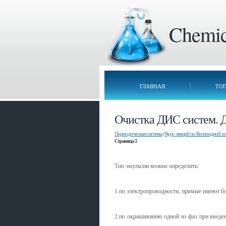
Chemica
ГЛАВНАЯ
ТО
Очистка ДИС систем. 
Периодическая система
/
Курс лекций по Коллоидной хи
Страница 2
Тип эмульсии можно определить:
1.по электропроводности, прямые имеют б
2.по окрашиванию одной из фаз при введен