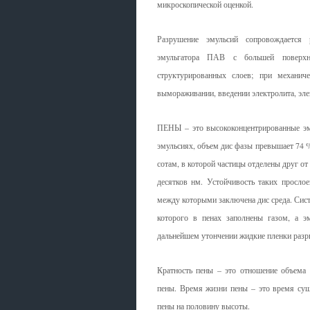
микроскопической оценкой.
Разрушение эмульсий сопровождается 
эмульгатора ПАВ с большей поверхн
структурированных слоев; при механич
вымораживании, введении электролита, эл
ПЕНЫ – это высококонцентрированные эму
эмульсиях, объем дис фазы превышает 74 %
сотам, в которой частицы отделены друг о
десятков нм. Устойчивость таких просло
между которыми заключена дис среда. Сист
которого в пенах заполнены газом, а 
дальнейшем утончении жидкие пленки разры
Кратность пены – это отношение объема 
пены. Время жизни пены – это время сущ
пены на половину высоты.