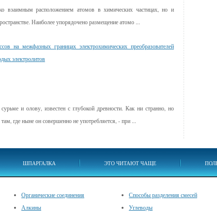
ько взаимным расположением атомов в химических частицах, но и
ространстве. Наиболее упорядочено размещение атомо ...
ссов на межфазных границах электрохимических преобразователей
рдых электролитов
сурьме и олову, известен с глубокой древности. Как ни странно, но
ам, где ныне он совершенно не употребляется, - при ...
ШПАРГАЛКА
ЭТО ЧИТАЮТ ЧАЩЕ
ПОЛ
Органические соединения
Способы разделения смесей
Алкины
Углеводы