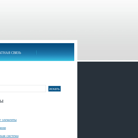
АТНАЯ СВЯЗЬ
лы
е элементы
имии
кая система