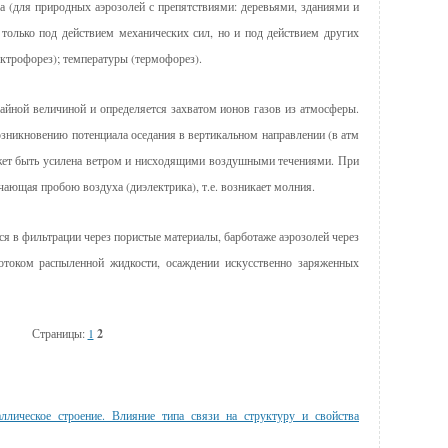
а (для природных аэрозолей с препятствиями: деревьями, зданиями и
 только под действием механических сил, но и под действием других
ектрофорез); температуры (термофорез).
чайной величиной и определяется захватом ионов газов из атмосферы.
зникновению потенциала оседания в вертикальном направлении (в атм
ожет быть усилена ветром и нисходящими воздушными течениями. При
чающая пробою воздуха (диэлектрика), т.е. возникает молния.
 в фильтрации через пористые материалы, барботаже аэрозолей через
отоком распыленной жидкости, осаждении искусственно заряженных
Страницы:
1
2
ллическое строение. Влияние типа связи на структуру и свойства