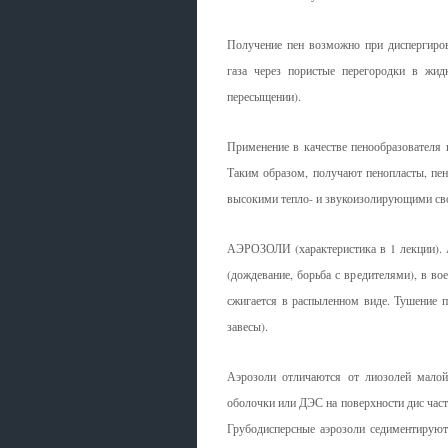
Получение пен возможно при диспергиров
газа через пористые перегородки в жид
пересыщении).
Применение в качестве пенообразователя
Таким образом, получают пенопласты, пе
высокими тепло- и звукоизолирующими св
АЭРОЗОЛИ (характеристика в 1 лекции). 
(дождевание, борьба с вредителями), в в
сжигается в распыленном виде. Тушение 
завесы).
Аэрозоли отличаются от лиозолей малой
оболочки или ДЭС на поверхности дис част
Грубодисперсные аэрозоли седиментируют