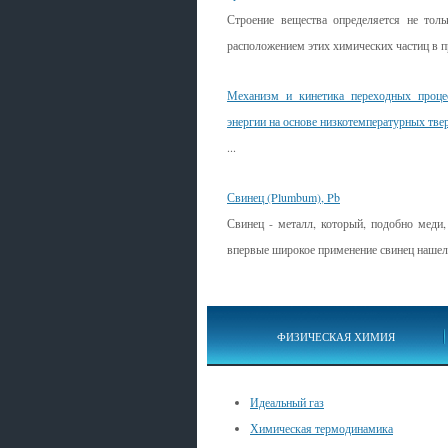
Строение вещества определяется не тол
расположением этих химических частиц в п
Механизм и кинетика переходных проце
энергии на основе низкотемпературных тве
...
Свинец (Plumbum), Pb
Свинец - металл, который, подобно меди, 
впервые широкое применение свинец нашел т
ФИЗИЧЕСКАЯ ХИМИЯ
Идеальный газ
Химическая термодинамика