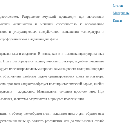
Статьи
Материалы
расслоением. Разрушение эмульсий происходит при вытеснении
Книги
остной активностью и меньшей способностью к образованию
еских и ультразвуковых воздействиях, повышении температуры и
ектрофоретическом выделении дис фазы.
льсии газа в жидкости. В пенах, как и в высококонцентрированных
. При этом образуется полиэдрическая структура, подобная пчелиным
т друга плоскопараллельными прослойками жидкости толщиной порядка
ек обусловлена двойным рядом ориентированных слоев эмульгатора,
ема прослоек жидкости образует квазикристаллический каркас, ячейки
эмульсиях – жидкостью. Минимальная толщина прослоек »нм. При
ваются, и система разрушается в процессе коалесценции.
пены к объему пенообразователя, использованного для образования
ествования пены до полного разрушения или до уменьшения столба