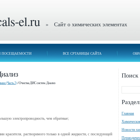
ls-el.ru
» Сайт о химических элементах
П ПОСЕЩАЕМОСТИ
ВСЕ СРТАНИЦЫ САЙТА
ОБР
Диализ
Поиск
мии (Часть 2)
/ Очистка ДИС систем. Диализ
Разде
Главная
ольшую электропроводность, чем обратные;
Химически
Новости х
ии красителя, растворимого только в одной жидкости, с последующей
Периодичес