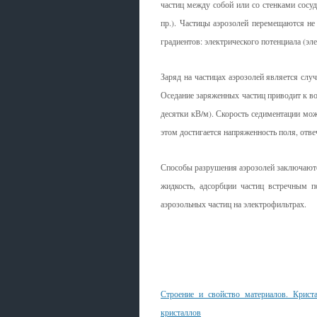
частиц между собой или со стенками сосуд
пр.). Частицы аэрозолей перемещаются не
градиентов: электрического потенциала (эл
Заряд на частицах аэрозолей является слу
Оседание заряженных частиц приводит к во
десятки кВ/м). Скорость седиментации м
этом достигается напряженность поля, отве
Способы разрушения аэрозолей заключаются
жидкость, адсорбции частиц встречным п
аэрозольных частиц на электрофильтрах.
Смотрите также
Строение и свойство материалов. Криста
кристаллов