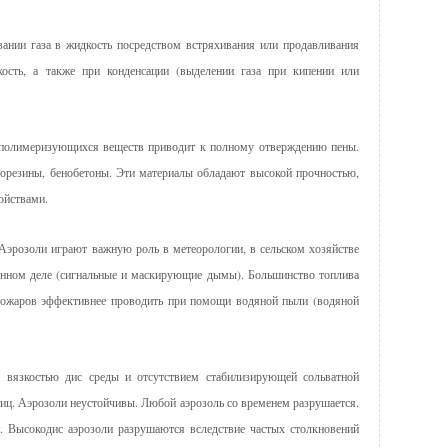
ании газа в жидкость посредством встряхивания или продавливания
кость, а также при конденсации (выделении газа при кипении или
 полимеризующихся веществ приводит к полному отверждению пены.
норезины, бенобетоны. Эти материалы обладают высокой прочностью,
ойствами.
Аэрозоли играют важную роль в метеорологии, в сельском хозяйстве
оенном деле (сигнальные и маскирующие дымы). Большинство топлива
пожаров эффективнее проводить при помощи водяной пыли (водяной
 вязкостью дис среды и отсутствием стабилизирующей сольватной
иц. Аэрозоли неустойчивы. Любой аэрозоль со временем разрушается.
. Высокодис аэрозоли разрушаются вследствие частых столкновений