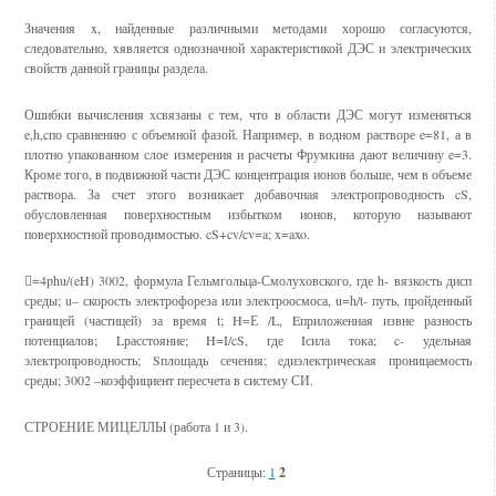
Значения x, найденные различными методами хорошо согласуются,
следовательно, xявляется однозначной характеристикой ДЭС и электрических
свойств данной границы раздела.
Ошибки вычисления xсвязаны с тем, что в области ДЭС могут изменяться
e,h,cпо сравнению с объемной фазой. Например, в водном растворе e=81, а в
плотно упакованном слое измерения и расчеты Фрумкина дают величину e=3.
Кроме того, в подвижной части ДЭС концентрация ионов больше, чем в объеме
раствора. За счет этого возникает добавочная электропроводность cS,
обусловленная поверхностным избытком ионов, которую называют
поверхностной проводимостью. cS+cv/cv=a; x=axo.
=4phu/(eH) 3002, формула Гельмгольца-Смолуховского, где h- вязкость дисп
среды; u– скорость электрофореза или электроосмоса, u=h/t- путь, пройденный
границей (частицей) за время t; H=Е /L, Eприложенная извне разность
потенциалов; Lрасстояние; H=I/cS, где Iсила тока; c- удельная
электропроводность; Sплощадь сечения; eдиэлектрическая проницаемость
среды; 3002 –коэффициент пересчета в систему СИ.
СТРОЕНИЕ МИЦЕЛЛЫ (работа 1 и 3).
Страницы:
1
2