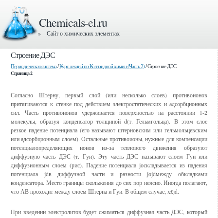
Chemicals-el.ru
» Сайт о химических элементах
Строение ДЭС
Периодическая система
/
Курс лекций по Коллоидной химии (Часть 2)
/ Строение ДЭС
Страница 2
Согласно Штерну, первый слой (или несколько слоев) противоионов
притягиваются к стенке под действием электростатических и адсорбционных
сил. Часть противоионов удерживается поверхностью на расстоянии 1-2
молекулы, образуя конденсатор толщиной d(т. Гельмгольца). В этом слое
резкое падение потенциала (его называют штерновским или гельмольцевским
или адсорбционным слоем). Остальные противоионы, нужные для компенсации
потенциалопределяющих ионов из-за теплового движения образуют
диффузную часть ДЭС (т. Гуи). Эту часть ДЭС называют слоем Гуи или
диффузионным слоем (рис). Падение потенциала jоскладывается из падения
потенциала jdв диффузной части и разности jоjdмежду обкладками
конденсатора. Место границы скольжения до сих пор неясно. Иногда полагают,
что АВ проходит между слоем Штерна и Гуи. В общем случае, x£jd.
При введении электролитов будет сжиматься диффузная часть ДЭС, который