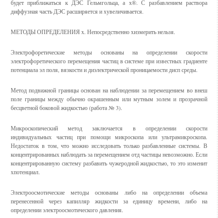
будет приближаться к ДЭС Гельмгольца, а x®. С разбавлением раствора
диффузная часть ДЭС расширяется и xувеличивается.
МЕТОДЫ ОПРЕДЕЛЕНИЯ x. Непосредственно xизмерить нельзя.
Электрофоретические методы основаны на определении скорости
электрофоретического перемещения частиц в системе при известных градиенте
потенциала эл поля, вязкости и диэлектрической проницаемости дисп среды.
Метод подвижной границы основан на наблюдении за перемещением во внеш
поле границы между обычно окрашенным или мутным золем и прозрачной
бесцветной боковой жидкостью (работа № 3).
Микроскопический метод заключается в определении скорости
индивидуальных частиц при помощи микроскопа или ультрамикроскопа.
Недостаток в том, что можно исследовать только разбавленные системы. В
концентрированных наблюдать за перемещением отд частицы невозможно. Если
концентрированную систему разбавить чужеродной жидкостью, то это изменит
xпотенциал.
Электроосмотические методы основаны либо на определении объема
перенесенной через капилляр жидкости за единицу времени, либо на
определении электроосмотического давления.