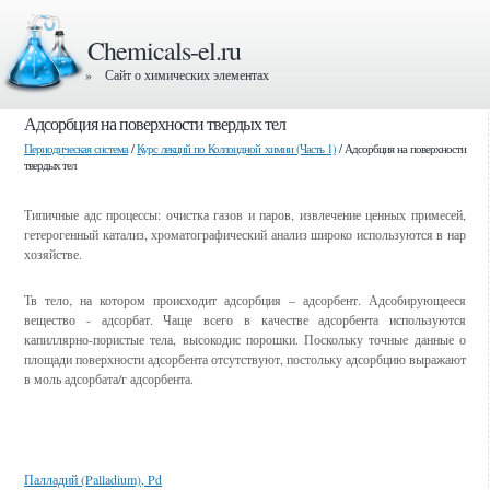
Chemicals-el.ru
» Сайт о химических элементах
Адсорбция на поверхности твердых тел
Периодическая система
/
Курс лекций по Коллоидной химии (Часть 1)
/ Адсорбция на поверхности
твердых тел
Типичные адс процессы: очистка газов и паров, извлечение ценных примесей,
гетерогенный катализ, хроматографический анализ широко используются в нар
хозяйстве.
Тв тело, на котором происходит адсорбция – адсорбент. Адсобирующееся
вещество - адсорбат. Чаще всего в качестве адсорбента используются
капиллярно-пористые тела, высокодис порошки. Поскольку точные данные о
площади поверхности адсорбента отсутствуют, постольку адсорбцию выражают
в моль адсорбата/г адсорбента.
Смотрите также
Палладий (Palladium), Pd