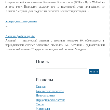
Открыт английским химиком Вильямом Волластоном (William Hyde Wollaston)
в 1803 году. Волластон выделил его из платиновой руды привезённой из
Южной Америки. Для выделения элемента Волластон растворил ...
Углерод и его соединения
...
Актиний (Actinium), Ac
Актиний — химический элемент с атомным номером 89, обозначается в
периодической системе элементов символом Ac. Актиний - радиоактивный
химический элемент III группы периодической системы Менделе ...
Поиск
Разделы
Главная
Химические элементы
Новости химии
Периодическая система
Статьи
Материалы