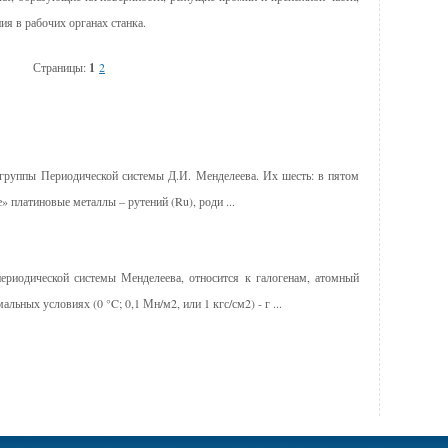
ия в рабочих органах станка.
Страницы:
1
2
 группы Периодической системы Д.И. Менделеева. Их шесть: в пятом
 платиновые металлы – рутений (Ru), роди ...
ериодической системы Менделеева, относится к галогенам, атомный
льных условиях (0 °C; 0,1 Мн/м2, или 1 кгс/см2) - г ...