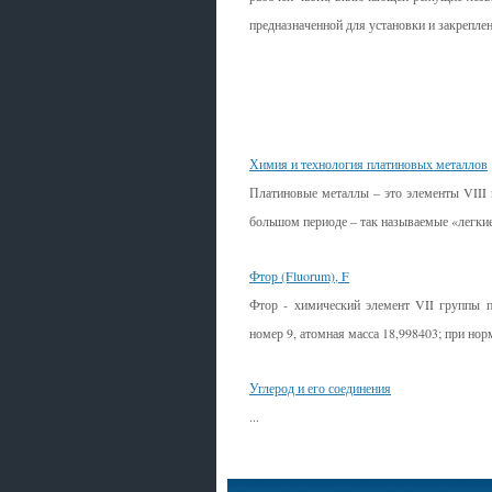
предназначенной для установки и закреплен
Смотрите также
Химия и технология платиновых металлов
Платиновые металлы – это элементы VIII
большом периоде – так называемые «легкие»
Фтор (Fluorum), F
Фтор - химический элемент VII группы п
номер 9, атомная масса 18,998403; при норма
Углерод и его соединения
...