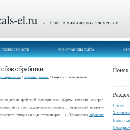
ls-el.ru
» Сайт о химических элементах
П ПОСЕЩАЕМОСТИ
ВСЕ СРТАНИЦЫ САЙТА
ОБР
собов обработки
Поиск
ды защиты от неё
/
Обработка резанием.
/ Сущность и схемы способов
Разде
ения детали требуемой гео­метрической формы, точности размеров,
Главная
рхностей за счет механического срезания с поверхностей заготов­ки
Химически
ического припуска в виде стружки (рис. 1.1).
Термическая
обработка
Новости х
Периодичес