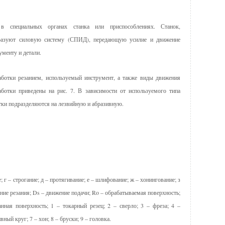
в специальных орга­нах станка или приспособлениях. Станок,
образуют силовую систему (СПИД), передающую усилие и движение
ументу и детали.
аботки резани­ем, используемый инструмент, а также виды движения
а­ботки приведены на рис. 7. В зависимости от используемого типа
тки подразделя­ются на лезвийную и абразивную.
е; г – строгание; д – протягивание; е – шлифование; ж – хонингование; з
ние резания; Ds – движение подачи; Ro – обрабатываемая поверхность;
нная поверхность; 1 – токарный резец; 2 – сверло; 3 – фреза; 4 –
вный круг; 7 – хон; 8 – бруски; 9 – головка.