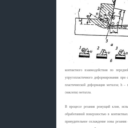
контактного взаимодействия по передн
упругопластичного деформирования при с
пластичнеской деформации металла; h – 
(наклепа) металла.
В процессе резания режущий клин, испы
обработанной по­верхностью в контактных
принудительное охлаждение зо­ны резани