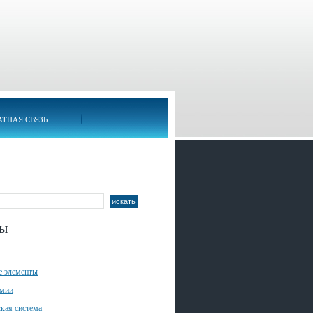
АТНАЯ СВЯЗЬ
лы
е элементы
имии
кая система