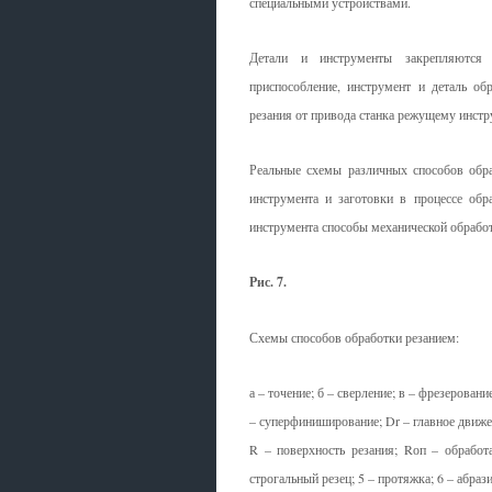
специальными устройствами.
Детали и инструменты за­крепляются 
приспособление, инстру­мент и деталь 
резания от привода станка режущему инст­р
Реальные схемы различ­ных способов обр
инструмен­та и заготовки в процессе обр
инструмента способы меха­нической обрабо
Рис. 7.
Схемы способов обработки резанием:
а – точение; б – сверление; в – фрезеровани
– суперфиниширование; Dr – главное движе
R – поверхность резания; Rоп – обработа
строгальный резец; 5 – протяжка; 6 – абрази