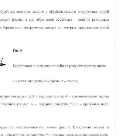
обработки явля­ется наличие у обрабатываемого инструмента острой
ческой формы, а для абразивной обработки – наличие различным
 абразивного инструмента, каждое из которых представляет собой
Рис. 8
Конструкция и элементы лезвийных режущих инструментов:
а – токарного резца; б – фрезы; в – сверла;
задняя поверхность; 3 – вершина лезвия; 4 – вспомогательная задняя
я режущая кромка; 6 – передняя поверхность; 7 – крепежная часть
ментов, используемых при резании (рис. 8). Инструмент состоит из
ия, образующие их поверхности, режущие кромки и крепежной части,