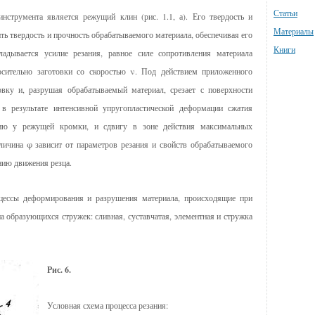
Статьи
трумента является режу­щий клин (рис. 1.1, а). Его твердость и
Материалы
ь твердость и прочность обрабатываемого материала, обес­печивая его
Книги
адывается усилие резания, равное силе сопротивления материала
осительно заготовки со скоростью ν. Под действием приложенного
вку и, разрушая обрабатываемый материал, срезает с поверхности
в результате интенсивной упругопластической дефор­мации сжатия
ию у режущей кром­ки, и сдвигу в зоне действия максимальных
личина φ зависит от параметров резания и свойств обрабатываемого
нию движения резца.
цессы деформирования и раз­рушения материала, происходящие при
а образующихся стружек: сливная, суставчатая, элементная и струж­ка
Рис. 6.
Условная схема процесса резания: