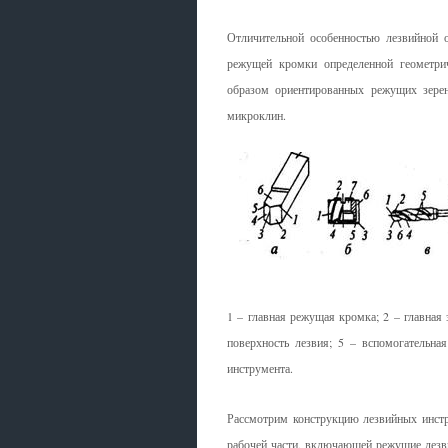
Отличительной особенно­стью лезвийной 
режущей кромки определенной геометри
образом ориентированных режущих зерен
микроклин.
1 – главная режущая кромка; 2 – главная 
поверхность лезвия; 5 – вспомогательна
инструмента.
Рассмотрим конструкцию лезвийных инстру
рабочей части, включающей ре­жущие лезв