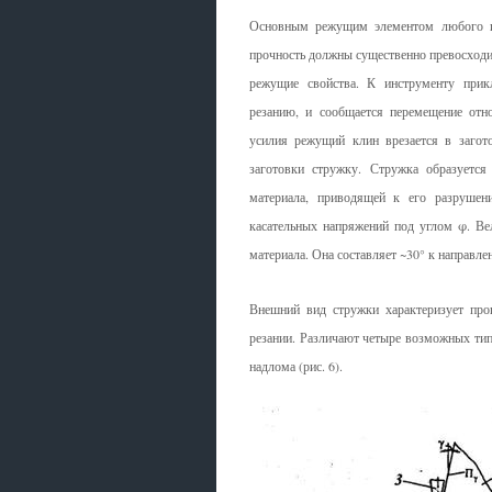
Основным режущим элементом любого инс
прочность должны существенно превосходит
режущие свойства. К инструменту прикл
резанию, и сообщается перемещение отн
усилия режущий клин врезается в загото
заготовки стружку. Стружка образуется 
материала, приводящей к его разрушен
касательных напряжений под углом φ. Ве
материала. Она составляет ~30° к направле
Внешний вид стружки характеризует про
резании. Различают четыре возмож­ных тип
надлома (рис. 6).