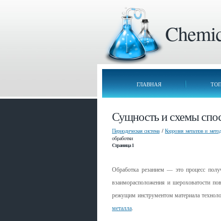
Chemica
ГЛАВНАЯ
ТО
Сущность и схемы спо
Периодическая система
/
Коррозия металлов и мето
обработки
Страница 1
Обработка резанием — это процесс получ
взаиморасположения и шерохова­тости пове
режущим инструментом материала технолог
металла
.