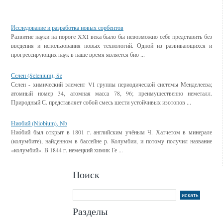
Смотрите также
Исследование и разработка новых сорбентов
Развитие науки на пороге XXI века было бы невозможно себе представить без
введения и использования новых технологий. Одной из развивающихся и
прогрессирующих наук в наше время является био ...
Селен (Selenium), Se
Селен - химический элемент VI группы периодической системы Менделеева;
атомный номер 34, атомная масса 78, 96; преимущественно неметалл.
Природный С. представляет собой смесь шести устойчивых изотопов ...
Ниобий (Niobium), Nb
Нио́бий был открыт в 1801 г. английским учёным Ч. Хатчетом в минерале
(колумбите), найденном в бассейне р. Колумбии, и потому получил название
«колумбий». В 1844 г. немецкий химик Ге ...
Поиск
Разделы