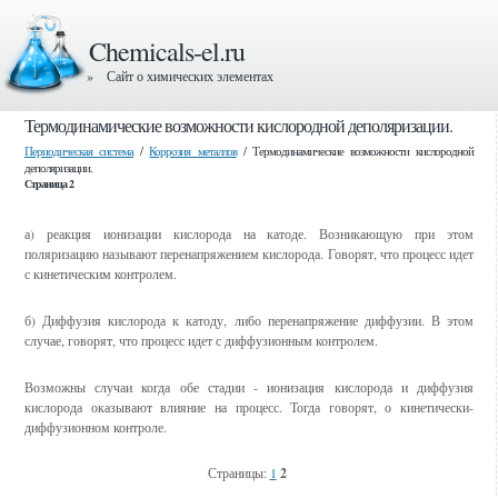
Chemicals-el.ru
» Сайт о химических элементах
Термодинамические возможности кислородной деполяризации.
Периодическая система
/
Коррозия металлов
/ Термодинамические возможности кислородной
деполяризации.
Страница 2
а) реакция ионизации кислорода на катоде. Возникающую при этом
поляризацию называют перенапряжением кислорода. Говорят, что процесс идет
с кинетическим контролем.
б) Диффузия кислорода к катоду, либо перенапряжение диффузии. В этом
случае, говорят, что процесс идет с диффузионным контролем.
Возможны случаи когда обе стадии - ионизация кислорода и диффузия
кислорода оказывают влияние на процесс. Тогда говорят, о кинетически-
диффузионном контроле.
Страницы:
1
2