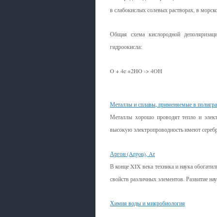
в слабокислых солевых растворах, в морско
Общая схема кислородной деполяризаци
гидроокисла:
O + 4e +2HO -> 4OH
Смотрите также
Металлы и сплавы, применяемые в полигр
Металлы хорошо проводят тепло и элект
высокую электропроводность имеют серебро
Аргон (Argon), Ar
В конце XIX века техника и наука обогати
свойств различных элементов. Развитие нау
Химия воды и микробиология
...