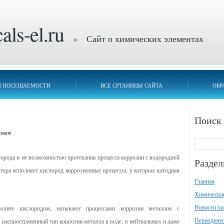
ls-el.ru
» Сайт о химических элементах
П ПОСЕЩАЕМОСТИ
ВСЕ СРТАНИЦЫ САЙТА
ОБР
Поиск
зация.
лорода и не возможностью протекания процесса коррозии с водородной
Разде
тора исполняет кислород коррозионные процессы, у которых катодная
Главная
Химически
Новости х
ролите кислородом, называют процессами коррозии металлов с
Периодичес
 распространенный тип коррозии металла в воде, в нейтральных и даже