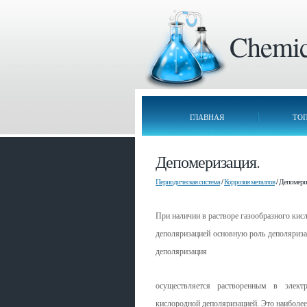
Chemica
ГЛАВНАЯ
ТО
Депомеризация.
Периодическая система
/
Коррозия металлов
/ Депомери
При наличии в растворе газообразного кис
деполяризацией основную роль деполяриза
деполяризация
осуществляется растворенным в элект
кислородной деполяризацией. Это наиболее