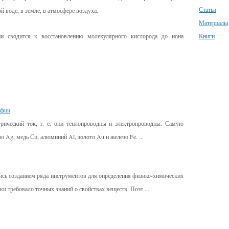
Статьи
й воде, в земле, в атмосфере воздуха.
Материалы
и сводится к восстановлению молекулярного кислорода до иона
Книги
афии
рический ток, т. е. они теплопроводны и электропроводны. Самую
 Ag, медь Си, алюминий Al, золото Au и железо Fe. ...
лись созданием ряда инструментов для определения физико-химических
ки требовало точных знаний о свойствах веществ. Поэт ...