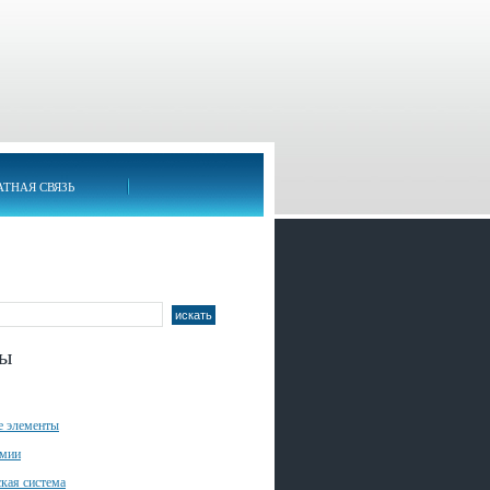
АТНАЯ СВЯЗЬ
лы
е элементы
имии
кая система