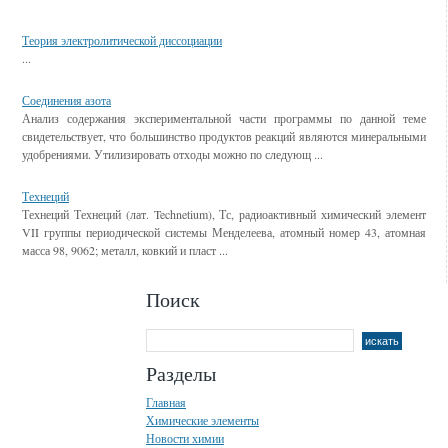
Смотрите также
Теория электролитической диссоциации
...
Соединения азота
Анализ содержания экспериментальной части программы по данной теме
свидетельствует, что большинство продуктов реакций являются минеральными
удобрениями. Утилизировать отходы можно по следующ ...
Технеций
Технеций Технеций (лат. Technetium), Тс, радиоактивный химический элемент
VII группы периодической системы Менделеева, атомный номер 43, атомная
масса 98, 9062; металл, ковкий и пласт ...
Поиск
Разделы
Главная
Химические элементы
Новости химии