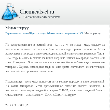
Chemicals-el.ru
» Сайт о химических элементах
Медь в природе.
Периодическая система
/
Коррозия меди в 5М изопропанольных растворах НС1
/ Медь в природе.
По распространению в земной коре (4,7.10-3 % по массе) медь следует за
никелем и занимает всего лишь 26-е место среди других элементов. Медь
встречается в природе в виде самородков, порой значительных размеров. Так, в
1957 году в США в районе Великих озер был найден самородок массой 420
тонн. Интересно. Что выступающие части его были отбиты еще каменными
топорами. Однако, самородная медь в наше время составляет незначительную
часть от общего производства металла.
Подавляющая часть меди присутствует в горных породах в виде соединений.
Из сотен минералов меди промышленное значение имеют немногие, в
частности, халькоперит -медный колчедан CuFeS2, халькозин - медный блеск -
Cu2S, ковелин - CuS, малахит - СuCO3.Сu(OH)2, азурит -
2СuCO3.Сu(OH)2.