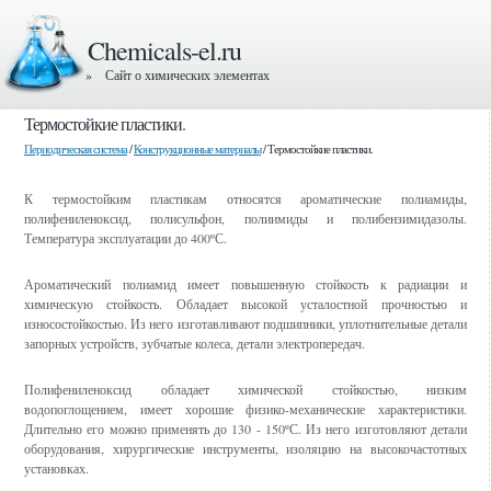
Chemicals-el.ru
» Сайт о химических элементах
Термостойкие пластики.
Периодическая система
/
Конструкционные материалы
/ Термостойкие пластики.
К термостойким пластикам относятся ароматические полиамиды,
полифениленоксид, полисульфон, полиимиды и полибензимидазолы.
Температура эксплуатации до 400ºС.
Ароматический полиамид имеет повышенную стойкость к радиации и
химическую стойкость. Обладает высокой усталостной прочностью и
износостойкостью. Из него изготавливают подшипники, уплотнительные детали
запорных устройств, зубчатые колеса, детали электропередач.
Полифениленоксид обладает химической стойкостью, низким
водопоглощением, имеет хорошие физико-механические характеристики.
Длительно его можно применять до 130 - 150ºС. Из него изготовляют детали
оборудования, хирургические инструменты, изоляцию на высокочастотных
установках.