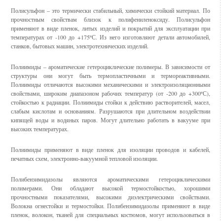
Полисульфон – это термически стабильный, химически стойкий материал. По
прочностным свойствам близок к полифениленоксиду. Полисульфон
применяют в виде пленок, литых изделий и покрытий для эксплуатации при
температурах от -100 до +175ºС. Из него изготовляют детали автомобилей,
станков, бытовых машин, электротехнических изделий.
Полиимиды – ароматические гетероциклические полимеры. В зависимости от
структуры они могут быть термопластичными и термореактивными.
Полиимиды отличаются высокими механическими и электроизоляционными
свойствами, широким диапазоном рабочих температур (от -200 до +300ºС),
стойкостью к радиации. Полиимиды стойки к действию растворителей, масел,
слабым кислотам и основаниям. Разрушаются при длительном воздействии
кипящей воды и водяных паров. Могут длительно работать в вакууме при
высоких температурах.
Полиимиды применяют в виде пленок для изоляции проводов и кабелей,
печатных схем, электронно-вакуумной тепловой изоляции.
Полибензимидазолы являются ароматическими гетероциклическими
полимерами. Они обладают высокой термостойкостью, хорошими
прочностными показателями, высокими диэлектрическими свойствами.
Волокна огнестойки и термостойки. Полибензимидазолы применяют в виде
пленок, волокон, тканей для специальных костюмов, могут использоваться в