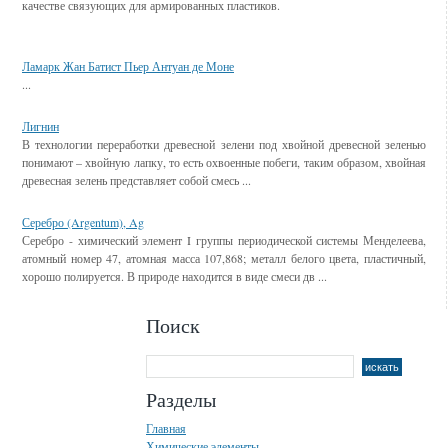
качестве связующих для армированных пластиков.
Смотрите также
Ламарк Жан Батист Пьер Антуан де Моне
...
Лигнин
В технологии переработки древесной зелени под хвойной древесной зеленью
понимают – хвойную лапку, то есть охвоенные побеги, таким образом, хвойная
древесная зелень представляет собой смесь ...
Серебро (Argentum), Ag
Серебро - химический элемент I группы периодической системы Менделеева,
атомный номер 47, атомная масса 107,868; металл белого цвета, пластичный,
хорошо полируется. В природе находится в виде смеси дв ...
Поиск
Разделы
Главная
Химические элементы