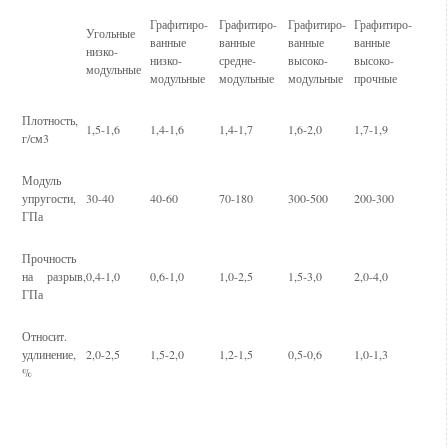
Графитиро-
Графитиро-
Графитиро-
Графитиро-
Угольные
ванные
ванные
ванные
ванные
низко-
низко-
средне-
высоко-
высоко-
модульные
модульные
модульные
модульные
прочные
Плотность,
1,5-1,6
1,4-1,6
1,4-1,7
1,6-2,0
1,7-1,9
г/см3
Модуль
упругости,
30-40
40-60
70-180
300-500
200-300
ГПа
Прочность
на разрыв,
0,4-1,0
0,6-1,0
1,0-2,5
1,5-3,0
2,0-4,0
ГПа
Относит.
удлинение,
2,0-2,5
1,5-2,0
1,2-1,5
0,5-0,6
1,0-1,3
%
Смотрите также