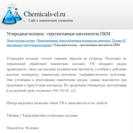
Chemicals-el.ru
» Сайт о химических элементах
Углеродные волокна – перспективные наполнители ПКМ
Периодическая система
/
Композиционные хемосорбционные волокнистые материалы "Поликон К",
наполненные углеродными волокнами
/ Углеродные волокна – перспективные наполнители ПКМ
Углеродное волокно состоит главным образом из углерода. Получают их
термической обработкой химических волокон. УВ обладают рядом
преимуществ, таких как высокая механическая прочность, устойчив к действию
высоких температур, химических реагентов, ультрафиолетового излучения.
Они устойчивы к агрессивным химическим средам, однако окисляются при
нагревании в присутствии кислорода, Их предельная температура эксплуатации
в воздушной среде составляет 300-350 0С. [3].
Иногда выделяют несколько типов УВ в зависимости от их свойств.
Таблица 1.Характеристики углеродных волокон
Показатель
Волокна