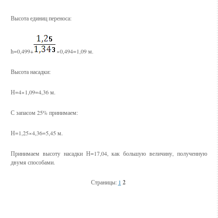
Высота единиц переноса:
h=0,499+
×0,494=1,09 м.
Высота насадки:
Н=4×1,09=4,36 м.
С запасом 25% принимаем:
Н=1,25×4,36=5,45 м.
Принимаем высоту насадки Н=17,04, как большую величину, полученную
двумя способами.
Страницы:
1
2
Смотрите также