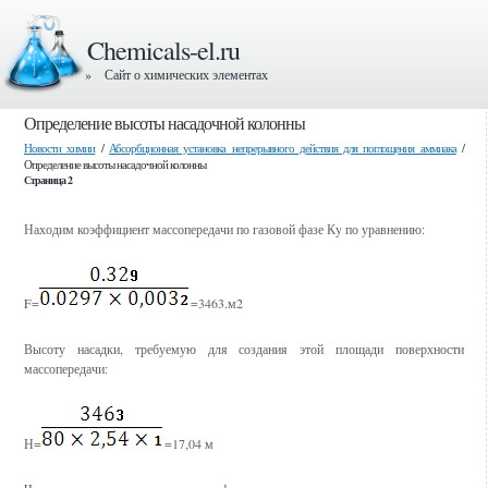
Chemicals-el.ru
» Сайт о химических элементах
Определение высоты насадочной колонны
Новости химии
/
Абсорбционная установка непрерывного действия для поглощения аммиака
/
Определение высоты насадочной колонны
Страница 2
Находим коэффициент массопередачи по газовой фазе Кy по уравнению:
F=
=3463.м2
Высоту насадки, требуемую для создания этой площади поверхности
массопередачи:
Н=
=17,04 м