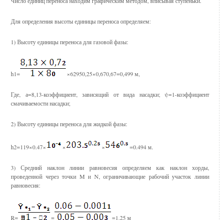
Число единиц переноса находим графическим методом, вписывая ступеньки.
Для определения высоты единицы переноса определяем:
1) Высоту единицы переноса для газовой фазы:
h1=
×62950,25×0,670,67=0,499 м,
Где, а=8,13-коэффициент, зависящий от вида насадки; ψ=1-коэффициент
смачиваемости насадки;
2) Высоту единицы переноса для жидкой фазы:
h2=119×0.47×
×
×
=0.494 м.
3) Средний наклон линии равновесия определяем как наклон хорды,
проведенной через точки M и N, ограничивающие рабочий участок линии
равновесия:
R=
=
=1.25 м