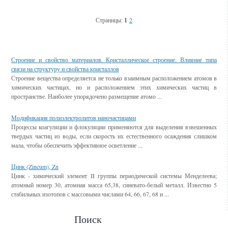
Страницы:
1
2
Смотрите также
Строение и свойство материалов. Кристаллическое строение. Влияние типа
связи на структуру и свойства кристаллов
Строение вещества определяется не только взаимным расположением атомов в
химических частицах, но и расположением этих химических частиц в
пространстве. Наиболее упорядочено размещение атомо ...
Модификация полиэлектролитов наночастицами
Процессы коагуляции и флокуляции применяются для выделения взвешенных
твердых частиц из воды, если скорость их естественного осаждения слишком
мала, чтобы обеспечить эффективное осветление ...
Цинк (Zincum), Zn
Цинк - химический элемент II группы периодической системы Менделеева;
атомный номер 30, атомная масса 65,38, синевато-белый металл. Известно 5
стабильных изотопов с массовыми числами 64, 66, 67, 68 и ...
Поиск