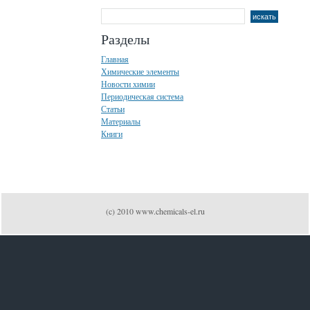
Разделы
Главная
Химические элементы
Новости химии
Периодическая система
Статьи
Материалы
Книги
(c) 2010 www.chemicals-el.ru