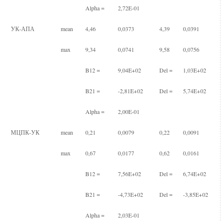
Alpha =
2,72E-01
УК-АПА
mean
4,46
0,0373
4,39
0,0391
max
9,34
0,0741
9,58
0,0756
B12 =
9,04E+02
Del =
1,03E+02
B21 =
-2,81E+02
Del =
5,74E+02
Alpha =
2,00E-01
МЦПК-УК
mean
0,21
0,0079
0,22
0,0091
max
0,67
0,0177
0,62
0,0161
B12 =
7,56E+02
Del =
6,74E+02
B21 =
-4,73E+02
Del =
-3,85E+02
Alpha =
2,03E-01