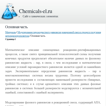
Chemicals-el.ru
» Сайт о химических элементах
Основная часть.
Материалы
/
Моделирование парожидкостного равновесия реакционной смеси в процессе получения
метилциклопропилкетона
/ Основная часть.
Страница 1
Математическое описание совмещенных реакционно-ректификационных
процессов, а также синтез принципиальной технологической схемы получения
конечных продуктов предполагает обязательное наличие данных по фазовому
равновесию жидкость – пар, в связи, с чем исследование и математическое
описание условий парожидкостного равновесия является одной из важнейших
задач. Экспериментальное определение равновесия жидкость – пар в
многокомпонентных системах весьма трудоемко. Поэтому целесообразно
провести исследования в составляющих наименьшей размерности (бинарных,
тройных системах) и в случае адекватного описания этих данных фазовые
равновесия в системах большей размерности моделируются с незначительной
ошибкой, сопоставимой с ошибкой эксперимента.
Моделирование фазового равновесия в реакционной смеси, содержащей АПА,