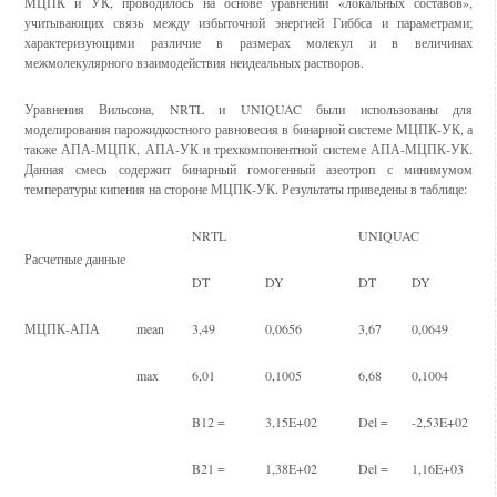
МЦПК и УК, проводилось на основе уравнений «локальных составов»,
учитывающих связь между избыточной энергией Гиббса и параметрами;
характеризующими различие в размерах молекул и в величинах
межмолекулярного взаимодействия неидеальных растворов.
Уравнения Вильсона, NRTL и UNIQUAC были использованы для
моделирования парожидкостного равновесия в бинарной системе МЦПК-УК, а
также АПА-МЦПК, АПА-УК и трехкомпонентной системе АПА-МЦПК-УК.
Данная смесь содержит бинарный гомогенный азеотроп с минимумом
температуры кипения на стороне МЦПК-УК. Результаты приведены в таблице:
NRTL
UNIQUAC
Расчетные данные
DT
DY
DT
DY
МЦПК-АПА
mean
3,49
0,0656
3,67
0,0649
max
6,01
0,1005
6,68
0,1004
B12 =
3,15E+02
Del =
-2,53E+02
B21 =
1,38E+02
Del =
1,16E+03