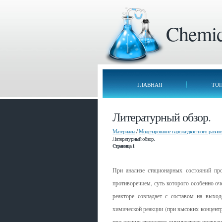
Chemica
ГЛАВНАЯ
ТО
Литературный обзор.
Материалы
/
Моделирование парожидкостного равнове
Литературный обзор.
Страница 1
При анализе стационарных состояний пр
противоречием, суть которого особенно оч
реакторе совпадает с составом на выход
химической реакции (при высоких концентра
при низких скоростях химического превращ