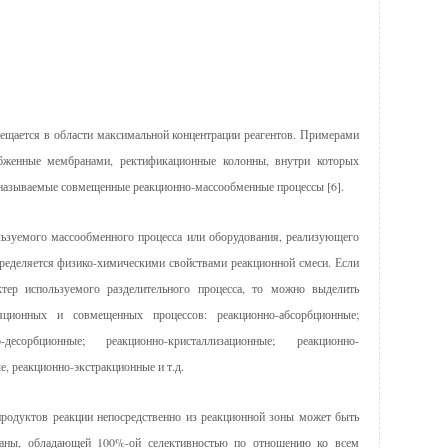
мещается в области максимальной концентрации реагентов. Примерами
абженные мембранами, ректификационные колонны, внутри которых
к называемые совмещенные реакционно-массообменные процессы [6].
льзуемого массообменного процесса или оборудования, реализующего
ределяется физико-химическими свойствами реакционной смеси. Если
тер используемого разделительного процесса, то можно выделить
ционных и совмещенных процессов: реакционно-абсорбционные;
о-десорбционные; реакционно-кристаллизационные; реакционно-
, реакционно-экстракционные и т.д.
продуктов реакции непосредственно из реакционной зоны может быть
аны, обладающей 100%-ой селективностью по отношению ко всем