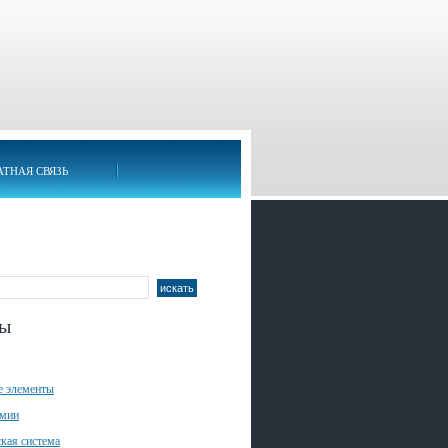
АТНАЯ СВЯЗЬ
лы
е элементы
имии
кая система