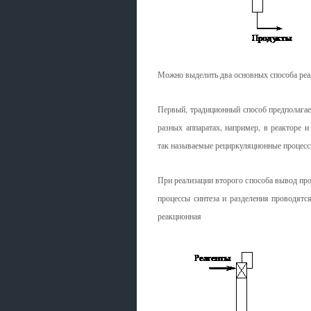
Можно выделить два основных способа реа
Первый, традиционный способ предполагает
разных аппаратах, например, в реакторе 
так называемые рециркуляционные процесс
При реализации второго способа вывод про
процессы синтеза и разделения проводятс
реакционная