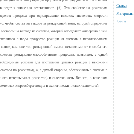
Статьи
ев ведет к снижению селективности [5]. Это свойственно реакторам
Материалы
едения процесса при одновременно высоких значениях скорости
Книги
о, чтобы состав на выходе из реакционной зоны, который определяет
с составом на выходе из системы, который определяет конверсию в ней.
ективного вывода продуктов реакции из системы с использованием
вывод компонентов реакционной смеси, независимо от способа его
ещенные реакционно-массообменные процессы), позволяет, с одной
 необходимые условия для протекания целевых реакций с высокими
актора по реагентам), а, с другой стороны, обеспечивать в системе в
ого исчерпывания реагентов) и селективность. Все это, в конечном
овременных энергосберегающих и экологически чистых технологий.