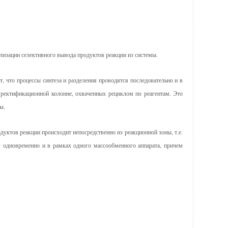
лизации селективного вывода продуктов реакции из системы.
, что процессы синтеза и разделения проводятся последовательно и в
и ректификационной колонне, охваченных рециклом по реагентам. Это
ы.
дуктов реакции происходит непосредственно из реакционной зоны, т.е.
я одновременно и в рамках одного массообменного аппарата, причем