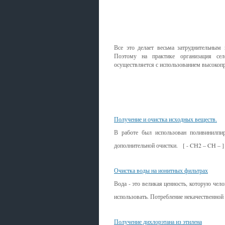
Все это делает весьма затруднительным
Поэтому на практике организация се
осуществляется с использованием высоко
Смотрите также
Получение и очистка исходных веществ.
В работе был использован поливинилпир
дополнительной очистки. [ - CH2 – CH – ]
Очистка воды на ионитных фильтрах
Вода - это великая ценность, которую чело
использовать. Потребление некачественной 
Получение дихлорэтана из этилена