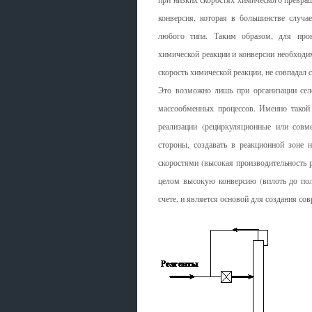
конверсия, которая в большинстве случа
любого типа. Таким образом, для пров
химической реакции и конверсии необходим
скорость химической реакции, не совпадал 
Это возможно лишь при организации сел
массообменных процессов. Именно такой 
реализации (рециркуляционные или совм
стороны, создавать в реакционной зоне
скоростями (высокая производительность ре
целом высокую конверсию (вплоть до полн
счете, и является основой для создания с