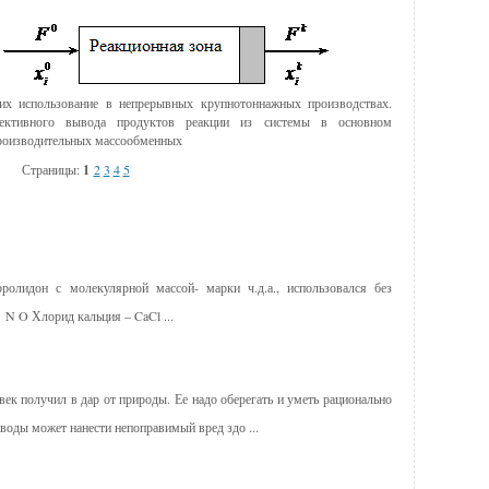
 их использование в непрерывных крупнотоннажных производствах.
лективного вывода продуктов реакции из системы в основном
производительных массообменных
Страницы:
1
2
3
4
5
ролидон с молекулярной массой- марки ч.д.а., использовался без
 N O Хлорид кальция – CaCl ...
век получил в дар от природы. Ее надо оберегать и уметь рационально
воды может нанести непоправимый вред здо ...