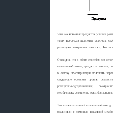
зона как источник продуктов реакции раз
таких процессов являются реактора, сн
размещена реакционная зона и т.д. Это та
Очевидно, что в обоих способах тип испо
селективный вывод продуктов реакции, оп
в основу классификации положить харак
следующие основные группы рециркуля
реакционно-адсорбционные; реакционн
мембранные; реакционно-ректификационные
Теоретически полный селективный отвод 
реализован с помощью идеальной мембр