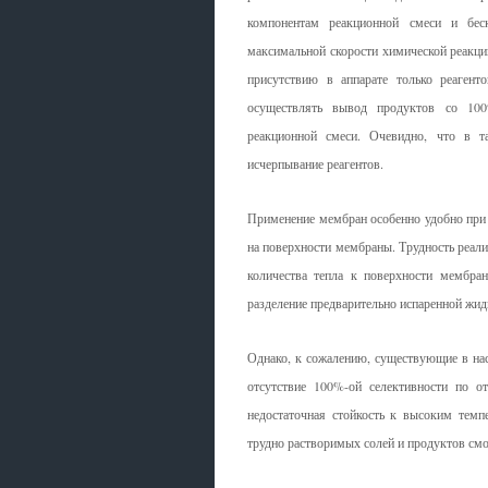
компонентам реакционной смеси и беск
максимальной скорости химической реакции
присутствию в аппарате только реагент
осуществлять вывод продуктов со 100
реакционной смеси. Очевидно, что в т
исчерпывание реагентов.
Применение мембран особенно удобно при 
на поверхности мембраны. Трудность реали
количества тепла к поверхности мембра
разделение предварительно испаренной жид
Однако, к сожалению, существующие в на
отсутствие 100%-ой селективности по о
недостаточная стойкость к высоким темп
трудно растворимых солей и продуктов см