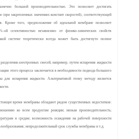
онечно большой производительностью. Это позволяет достигать
 (при закрепленных значениях констант скоростей), соответствующей
ов. Кроме того, предположение об идеальной мембране позволяет
%-ой селективностью независимо от физико-химических свойств
акой системе теоретически всегда может быть достигнуто полное
разделении азеотропных смесей, например, путем испарения жидкости
зации этого процесса заключается в необходимости подвода большого
ны для испарения жидкости. Альтернативой этому методу является
кости.
стоящее время мембраны обладают рядом существенных недостатков:
тношению ко всем продуктам реакции; низкая производительность;
ературам и средам; возможность осаждения на рабочей поверхности
олообразования; непродолжительный срок службы мембраны и т.д.